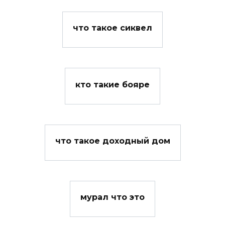
что такое сиквел
кто такие бояре
что такое доходный дом
мурал что это