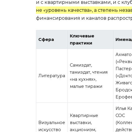
и с квартирными выставками, и с клу
не «уровень качества», а степень нез
финансирования и каналов распрост
Ключевые
Сфера
Имена
практики
Ахмато
(«Рекви
Самиздат,
Пастер
тамиздат, чтения
Литература
(«Докт
«на кухнях»,
Живаго
малые тиражи
Бродск
Ерофе
Илья К
Квартирные
СОС
Визуальное
выставки,
(Колле
искусство
акционизм,
действи