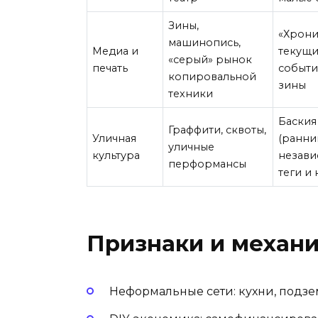
Зины,
«Хрони
машинопись,
Медиа и
текущи
«серый» рынок
печать
событи
копировальной
зины
техники
Баския
Граффити, сквоты,
Уличная
(ранний
уличные
культура
незав
перформансы
теги и
Признаки и механ
Неформальные сети: кухни, подзем