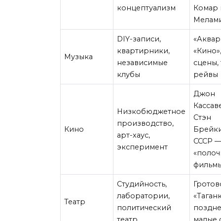
концептуализм
Комар 
Мелам
DIY-записи,
«Аквар
квартирники,
«Кино»
Музыка
независимые
сцены,
клубы
рейвы
Джон
Кассав
Низкобюджетное
Стэн
производство,
Кино
Брейки
арт-хаус,
СССР 
эксперимент
«полоч
фильм
Студийность,
Гротов
лаборатории,
«Таганк
Театр
политический
поздн
театр
малые 