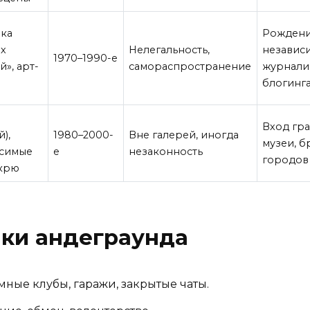
ка
Рожден
х
Нелегальность,
независ
1970–1990-е
й», арт-
самораспространение
журнали
блогинг
Вход гр
),
1980–2000-
Вне галерей, иногда
музеи, 
исимые
е
незаконность
городов
 крю
ики андеграунда
ные клубы, гаражи, закрытые чаты.