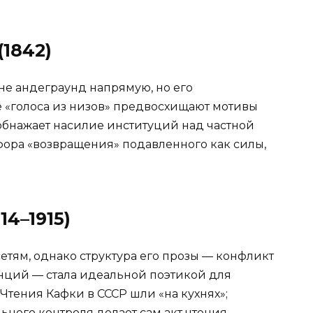
(1842)
не андеграунд напрямую, но его
 «голоса из низов» предвосхищают мотивы
 обнажает насилие институций над частной
ора «возвращения» подавленного как силы,
14–1915)
тям, однако структура его прозы — конфликт
анций — стала идеальной поэтикой для
Чтения Кафки в СССР шли «на кухнях»;
ьного контроля делает сам акт чтения