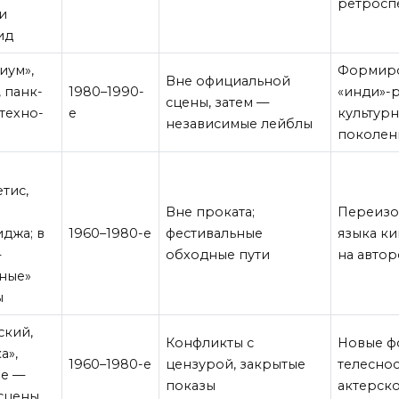
ретросп
и
ид
иум»,
Формир
Вне официальной
, панк-
1980–1990-
«инди»-
сцены, затем —
 техно-
е
культур
независимые лейблы
поколен
етис,
Вне проката;
Переизо
джа; в
1960–1980-е
фестивальные
языка ки
—
обходные пути
на автор
ные»
ы
ский,
Конфликты с
Новые 
а»,
1960–1980-е
цензурой, закрытые
телеснос
ее —
показы
актерск
сцены