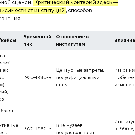
бной сценой.
Критический критерий здесь —
ависимости от институций
, способов
ранения.
Временной
Отношение к
/кейсы
Влияние
пик
институтам
ва
ем»),
нак
Цензурные запреты,
Канониз
ор
1950–1980-е
полуофициальный
Нобелев
»),
статус
изменен
ий,
ев
абаков,
Институ
ктивные
Вне музеев;
1970–1980-е
в 1990-х
я),
полулегальность