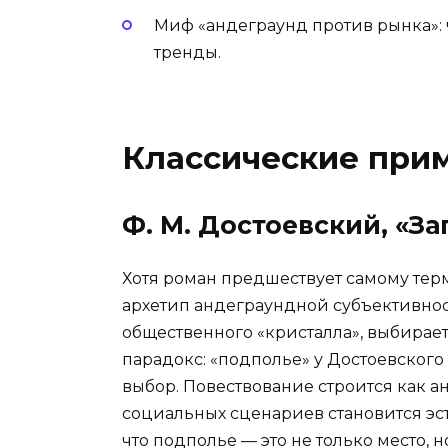
Миф «андеграунд против рынка»:
тренды.
Классические при
Ф. М. Достоевский, «За
Хотя роман предшествует самому тер
архетип андеграундной субъективност
общественного «кристалла», выбира
парадокс: «подполье» у Достоевского
выбор. Повествование строится как а
социальных сценариев становится эст
что подполье — это не только место, н