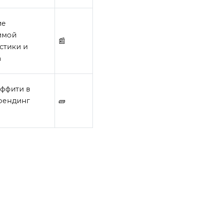
ие
имой
📰
стики и
а
аффити в
брендинг
🧱