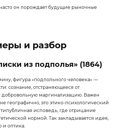
 часто он порождает будущие рыночные
меры и разбор
писки из подполья» (1864)
мину, фигура «подпольного человека» —
и: сознание, отстраняющееся от
ет добровольную маргинализацию. Важен
 не географично, это этико-психологический
нтипубличная исповедь, где отрицание
етической нормой. Так закладывается идея,
о и оптика.