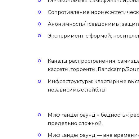
DIY-экономика: самофинансирован
Сопротивление норме: эстетическ
Анонимность/псевдонимы: защита
Эксперимент: с формой, носителем
Каналы распространения: самиздат
кассеты, торренты, Bandcamp/Soun
Инфраструктуры: квартирные выс
независимые лейблы.
Миф «андеграунд = бедность»: рес
предельно сложной.
Миф «андеграунд — вне времени»: