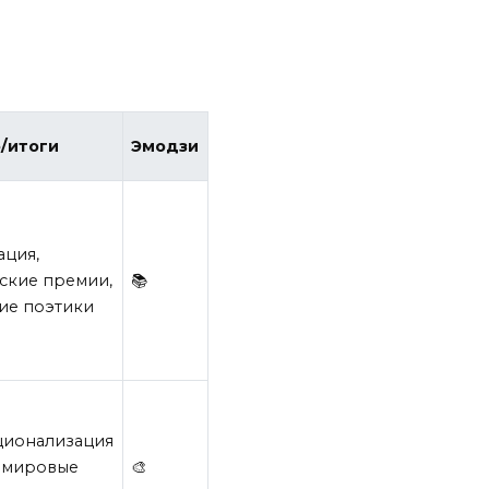
/итоги
Эмодзи
ация,
ские премии,
📚
ие поэтики
ционализация
, мировые
🎨