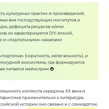
сть культурных практик и произведений,
мых вне господствующих институтов и
зуры, дефицита ресурсов и/или
в; он характеризуется DIY-этикой,
ю и «подпольными» каналами
«подполье» (скрытность, нелегальность), и
ультурной экосистемы, где формируются
же питается мейнстрим 🚇.
оязычного контекста середины XX века и
таристике применительно к литературе,
российской истории оно связано и с
самиздатом
,