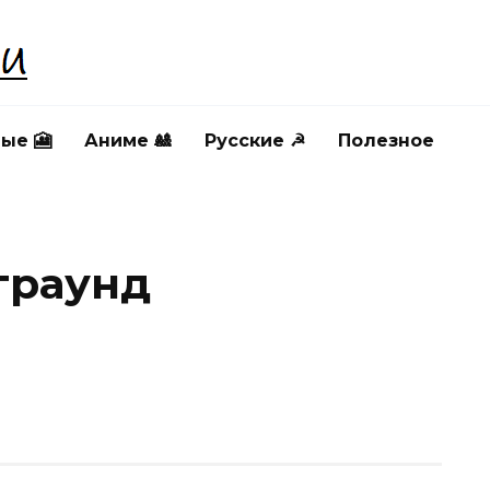
ые 🎦
Аниме 🎎
Русские ☭
Полезное
граунд