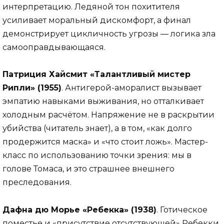
интерпретацию. Ледяной тон похитителя
усиливает моральный дискомфорт, а финал
демонстрирует цикличность угрозы — логика зла
самооправдывающаяся.
Патриция Хайсмит «Талантливый мистер
Рипли» (1955)
. Антигерой-аморалист вызывает
эмпатию навыками выживания, но отталкивает
холодным расчётом. Напряжение не в раскрытии
убийства (читатель знает), а в том, «как долго
продержится маска» и «что стоит ложь». Мастер-
класс по использованию точки зрения: мы в
голове Томаса, и это страшнее внешнего
преследования.
Дафна дю Морье «Ребекка» (1938)
. Готическое
поместье и «присутствие отсутствующей» Ребекки.