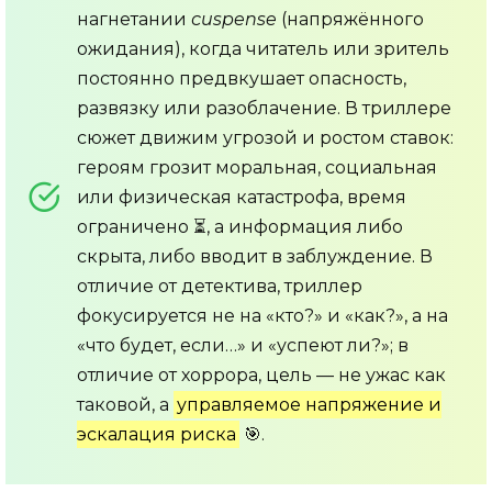
нагнетании
сuspense
(напряжённого
ожидания), когда читатель или зритель
постоянно предвкушает опасность,
развязку или разоблачение. В триллере
сюжет движим угрозой и ростом ставок:
героям грозит моральная, социальная
или физическая катастрофа, время
ограничено ⏳, а информация либо
скрыта, либо вводит в заблуждение. В
отличие от детектива, триллер
фокусируется не на «кто?» и «как?», а на
«что будет, если…» и «успеют ли?»; в
отличие от хоррора, цель — не ужас как
таковой, а
управляемое напряжение и
эскалация риска
🎯.