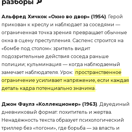
разборы 🔎
Альфред Хичкок «Окно во двор» (1954)
. Герой
прикован к креслу и наблюдает за соседями —
ограниченная точка зрения превращает обычные
окна в сцену преступления. Саспенс строится на
«бомбе под столом»: зритель видит
подозрительные действия соседа раньше
полиции; кульминация — когда наблюдаемый
замечает наблюдателя. Урок:
пространственное
ограничение усиливает напряжение, если каждая
деталь кадра потенциально значима
.
Джон Фаулз «Коллекционер» (1963)
. Двуединый
дневниковый формат: похититель и жертва.
Ненадёжность текста образует психологический
триллер без «погони», где борьба — за власть и