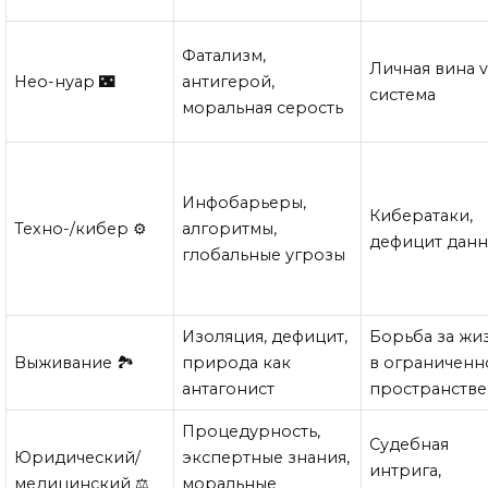
Фатализм,
Личная вина v
Нео-нуар 🌃
антигерой,
система
моральная серость
Инфобарьеры,
Кибератаки,
Техно-/кибер ⚙️
алгоритмы,
дефицит дан
глобальные угрозы
Изоляция, дефицит,
Борьба за жи
Выживание 🏞️
природа как
в ограничен
антагонист
пространстве
Процедурность,
Судебная
Юридический/
экспертные знания,
интрига,
медицинский ⚖️
моральные