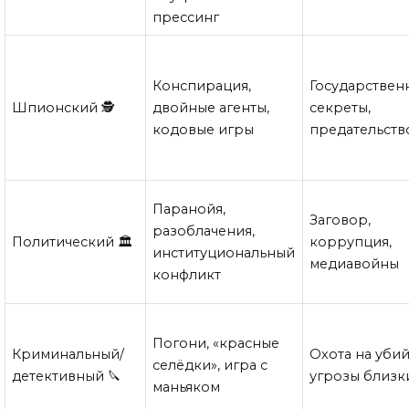
прессинг
Конспирация,
Государствен
Шпионский 🕵️
двойные агенты,
секреты,
кодовые игры
предательств
Паранойя,
Заговор,
разоблачения,
Политический 🏛️
коррупция,
институциональный
медиавойны
конфликт
Погони, «красные
Криминальный/
Охота на убий
селёдки», игра с
детективный 🔪
угрозы близк
маньяком