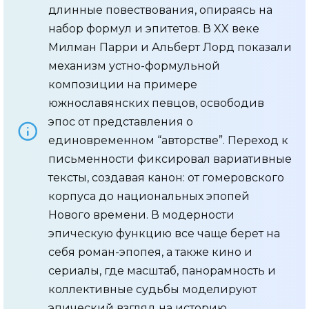
длинные повествования, опираясь на
набор формул и эпитетов. В XX веке
Милман Парри и Альберт Лорд показали
механизм устно-формульной
композиции на примере
южнославянских певцов, освободив
эпос от представления о
единовременном “авторстве”. Переход к
письменности фиксировал вариативные
тексты, создавая канон: от гомеровского
корпуса до национальных эпопей
Нового времени. В модерности
эпическую функцию все чаще берет на
себя роман-эпопея, а также кино и
сериалы, где масштаб, панорамность и
коллективные судьбы моделируют
эпический взгляд на историю.