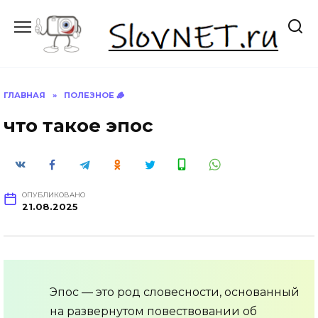
Перейти
к
содержанию
ГЛАВНАЯ
»
ПОЛЕЗНОЕ 🪵
что такое эпос
ОПУБЛИКОВАНО
21.08.2025
Эпос — это род словесности, основанный
на развернутом повествовании об