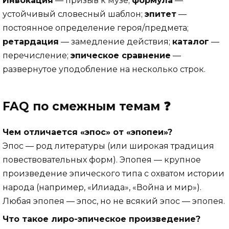
Инвокация
— призыв к музе;
формула
—
устойчивый словесный шаблон;
эпитет
—
постоянное определение героя/предмета;
ретардация
— замедление действия;
каталог
—
перечисление;
эпическое сравнение
—
развернутое уподобление на несколько строк.
FAQ по смежным темам ❓
Чем отличается «эпос» от «эпопеи»?
Эпос — род литературы (или широкая традиция
повествовательных форм). Эпопея — крупное
произведение эпического типа с охватом истории
народа (например, «Илиада», «Война и мир»).
Любая эпопея — эпос, но не всякий эпос — эпопея.
Что такое лиро-эпическое произведение?