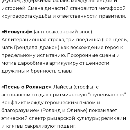
(Рустам), удерживая баланс между легендой и
историей. Смена династий становится метафорой
круговорота судьбы и ответственности правителя.
«Беовульф»
(англосаксонский эпос).
Аллитерационная строка, три поединка (Грендель,
мать Гренделя, дракон) как восхождение героя к
предельному испытанию. Похоронные сцены и
мотив дарообмена артикулируют ценности
дружины и бренность славы.
«Песнь о Роланде»
. Лайссы (строфы) с
ассонансом создают ритмическую “ступенчатость”.
Конфликт между героическим пылом и
благоразумием (Роланд и Оливье) показывает
этический спектр рыцарской культуры; реликвии
и клятвы сакрализуют подвиг.