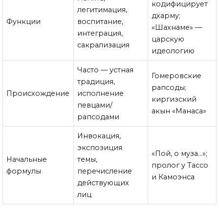
кодифицирует
легитимация,
дхарму;
Функции
воспитание,
«Шахнаме» —
интеграция,
царскую
сакрализация
идеологию
Часто — устная
Гомеровские
традиция,
рапсоды;
Происхождение
исполнение
киргизский
певцами/
акын «Манаса»
рапсодами
Инвокация,
экспозиция
«Пой, о муза…»;
Начальные
темы,
пролог у Тассо
формулы
перечисление
и Камоэнса
действующих
лиц