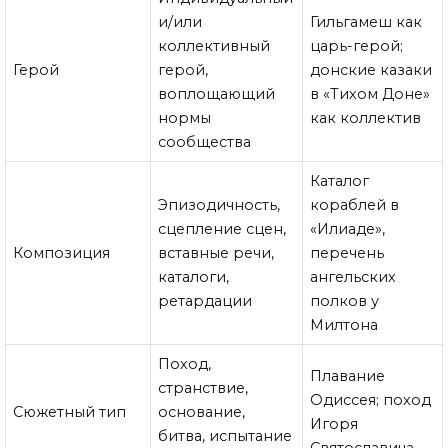
и/или
Гильгамеш как
коллективный
царь-герой;
Герой
герой,
донские казаки
воплощающий
в «Тихом Доне»
нормы
как коллектив
сообщества
Каталог
Эпизодичность,
кораблей в
сцепление сцен,
«Илиаде»,
Композиция
вставные речи,
перечень
каталоги,
ангельских
ретардации
полков у
Милтона
Поход,
Плавание
странствие,
Одиссея; поход
Сюжетный тип
основание,
Игоря
битва, испытание
Святославича