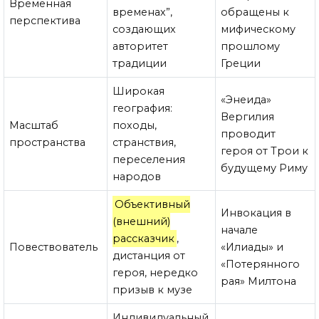
Временная
временах”,
обращены к
перспектива
создающих
мифическому
авторитет
прошлому
традиции
Греции
Широкая
«Энеида»
география:
Вергилия
Масштаб
походы,
проводит
пространства
странствия,
героя от Трои к
переселения
будущему Риму
народов
Объективный
Инвокация в
(внешний)
начале
рассказчик
,
Повествователь
«Илиады» и
дистанция от
«Потерянного
героя, нередко
рая» Милтона
призыв к музе
Индивидуальный