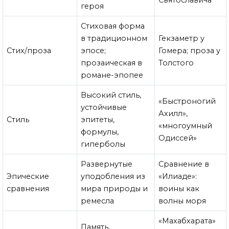
героя
Стиховая форма
в традиционном
Гекзаметр у
Стих/проза
эпосе;
Гомера; проза у
прозаическая в
Толстого
романе-эпопее
Высокий стиль,
«Быстроногий
устойчивые
Ахилл»,
Стиль
эпитеты,
«многоумный
формулы,
Одиссей»
гиперболы
Развернутые
Сравнение в
Эпические
уподобления из
«Илиаде»:
сравнения
мира природы и
воины как
ремесла
волны моря
«Махабхарата»
Память,