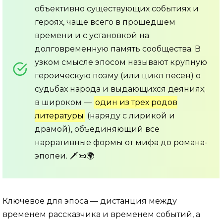
объективно существующих событиях и
героях, чаще всего в прошедшем
времени и с установкой на
долговременную память сообщества. В
узком смысле эпосом называют крупную
героическую поэму (или цикл песен) о
судьбах народа и выдающихся деяниях;
в широком —
один из трех родов
литературы
(наряду с лирикой и
драмой), объединяющий все
нарративные формы от мифа до романа-
эпопеи. 🗡️📜🌍
Ключевое для эпоса — дистанция между
временем рассказчика и временем событий, а