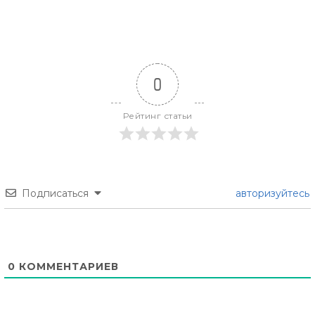
0
Рейтинг статьи
Подписаться
авторизуйтесь
0
КОММЕНТАРИЕВ