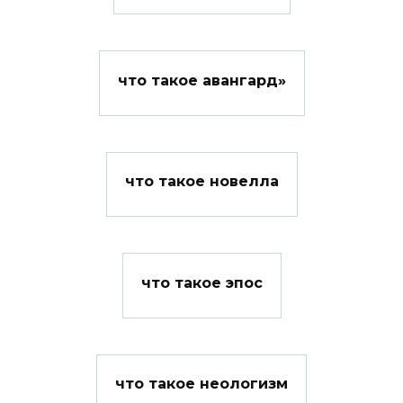
что такое авангард»
что такое новелла
что такое эпос
что такое неологизм