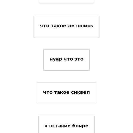
что такое летопись
нуар что это
что такое сиквел
кто такие бояре