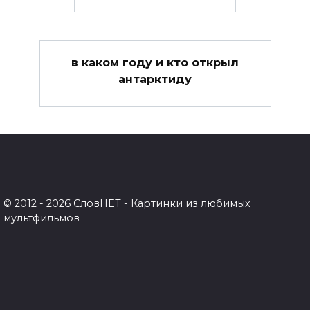
в каком году и кто открыл
антарктиду
© 2012 - 2026 СловНЕТ - Картинки из любимых
мультфильмов