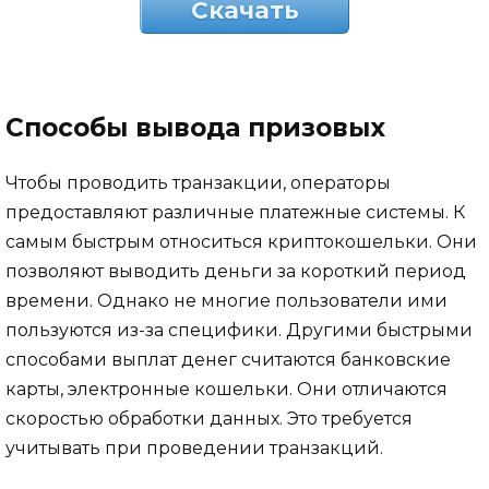
Скачать
Способы вывода призовых
Чтобы проводить транзакции, операторы
предоставляют различные платежные системы. К
самым быстрым относиться криптокошельки. Они
позволяют выводить деньги за короткий период
времени. Однако не многие пользователи ими
пользуются из-за специфики. Другими быстрыми
способами выплат денег считаются банковские
карты, электронные кошельки. Они отличаются
скоростью обработки данных. Это требуется
учитывать при проведении транзакций.