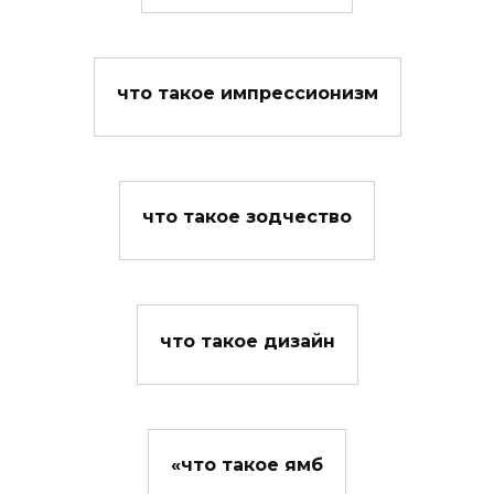
что такое импрессионизм
что такое зодчество
что такое дизайн
«что такое ямб