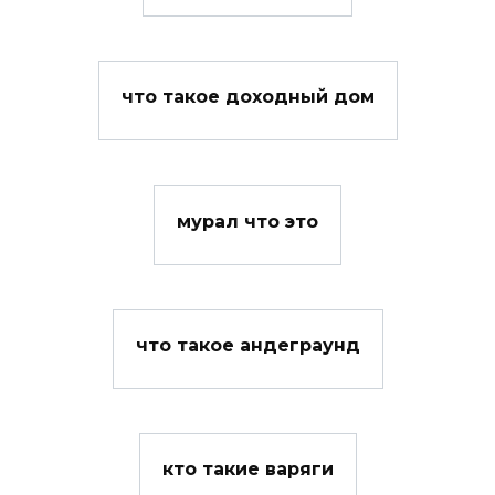
что такое доходный дом
мурал что это
что такое андеграунд
кто такие варяги