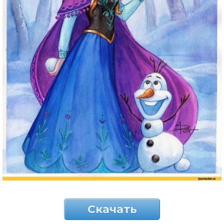
Скачать