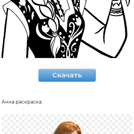
Скачать
Анна раскраска.