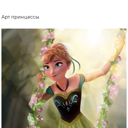
Арт принцессы.