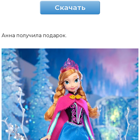
Скачать
Анна получила подарок.