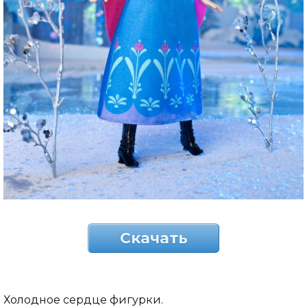
Скачать
Холодное сердце фигурки.