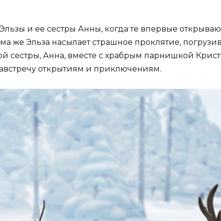
а из мультфильма
лодное сердце» (35
о)
льзы и ее сестры Анны, когда те впервые открываю
ама же Эльза насылает страшное проклятие, погрузив
ой сестры, Анна, вместе с храбрым парнишкой Кри
навстречу открытиям и приключениям.