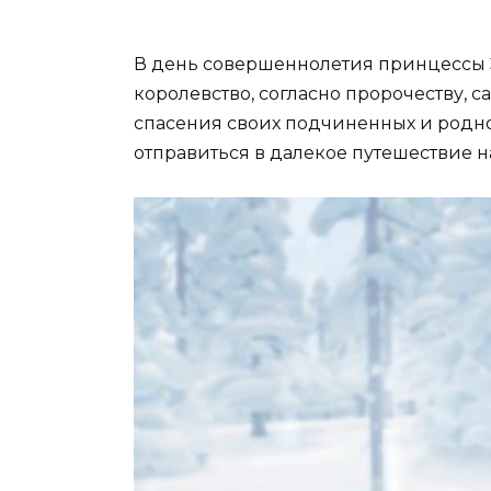
Анн
«Хо
фот
В день совершеннолетия принцессы Э
Эльза из мультфильма
королевство, согласно пророчеству, с
«Холодное сердце» (35
спасения своих подчиненных и родн
фото)
отправиться в далекое путешествие 