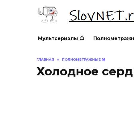
Перейти
к
содержанию
Мультсериалы 📺
Полнометражн
ГЛАВНАЯ
»
ПОЛНОМЕТРАЖНЫЕ 🎦
Холодное серд
ХОЛОДНОЕ СЕРДЦЕ
Х