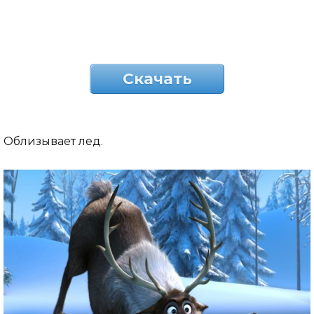
Скачать
Облизывает лед.