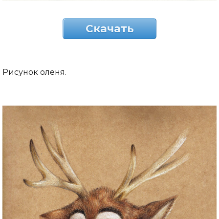
Скачать
Рисунок оленя.