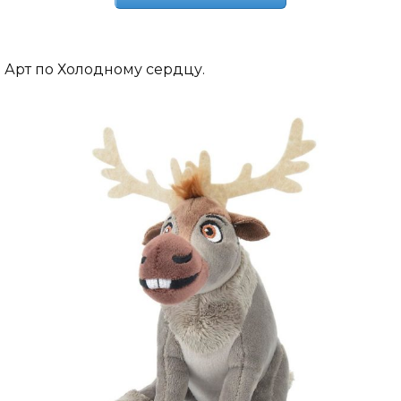
Арт по Холодному сердцу.