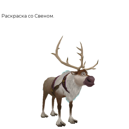
Раскраска со Свеном.