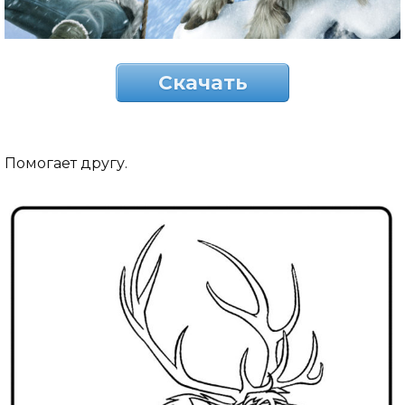
Скачать
Помогает другу.