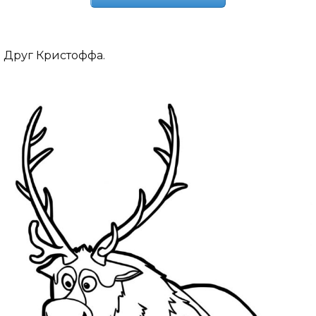
Друг Кристоффа.