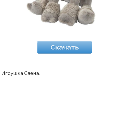
Скачать
Игрушка Свена.