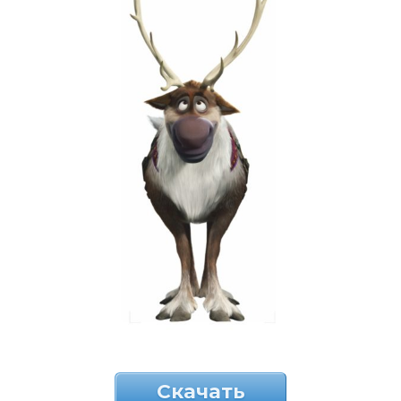
Скачать