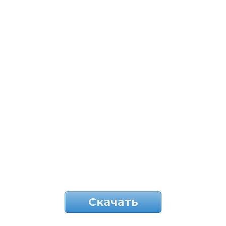
Скачать