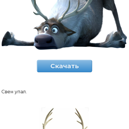
Скачать
Свен упал.