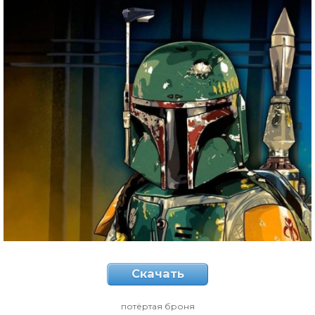
Скачать
потёртая броня