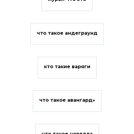
что такое андеграунд
кто такие варяги
что такое авангард»
что такое новелла