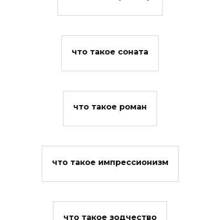
что такое соната
что такое роман
что такое импрессионизм
что такое зодчество