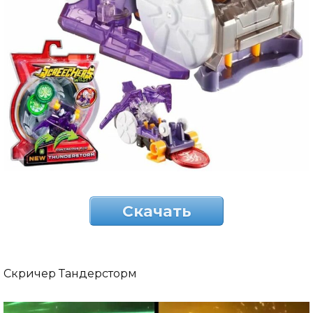
Скачать
Скричер Тандерсторм