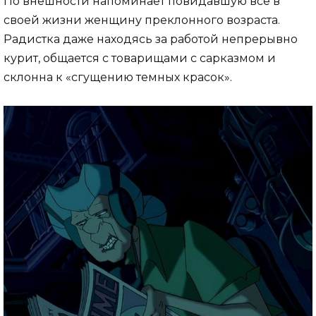
По внешности напоминает повидавшую все в
своей жизни женщину преклонного возраста.
Радистка даже находясь за работой непрерывно
курит, общается с товарищами с сарказмом и
склонна к «сгущению темных красок».