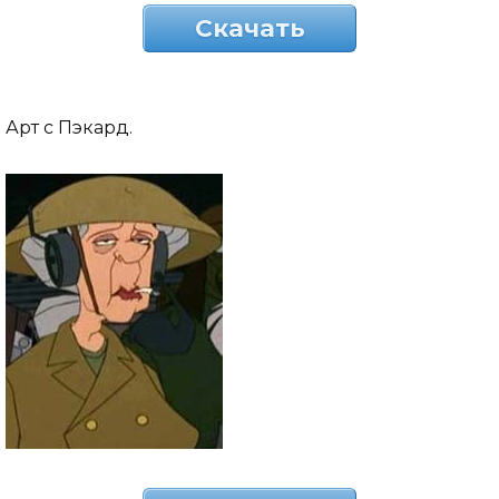
Скачать
Арт с Пэкард.