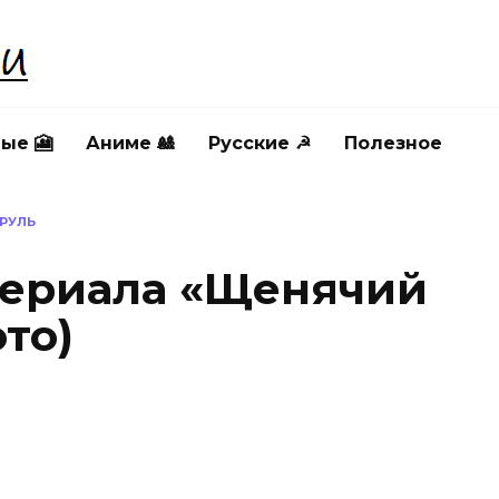
ые 🎦
Аниме 🎎
Русские ☭
Полезное
РУЛЬ
сериала «Щенячий
ото)