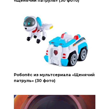
«Щенячий патруль» (30 фото)
Робопёс из мультсериала «Щенячий
патруль» (30 фото)