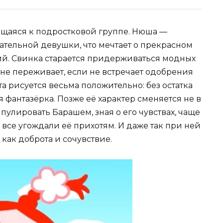
сящаяся к подростковой группе. Нюша —
тельной девушки, что мечтает о прекрасном
ий. Свинка старается придерживаться модных
не переживает, если не встречает одобрения
а рисуется весьма положительно: без остатка
я фантазёрка. Позже её характер сменяется не в
улировать Барашем, зная о его чувствах, чаще
 все угождали её прихотям. И даже так при ней
как доброта и сочувствие.