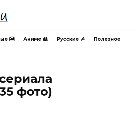
ые 🎦
Аниме 🎎
Русские ☭
Полезное
сериала
35 фото)