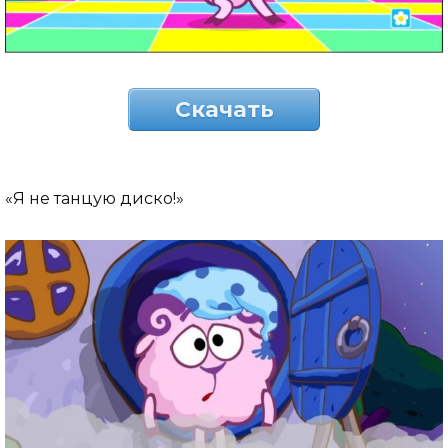
Скачать
«Я не танцую диско!»