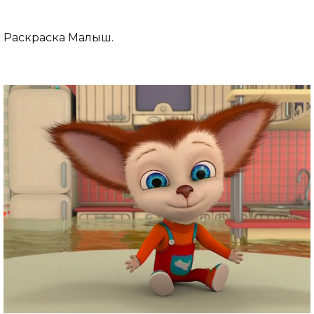
Раскраска Малыш.