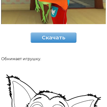
Скачать
Обнимает игрушку.