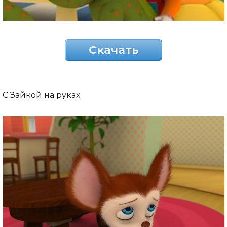
Скачать
С Зайкой на руках.