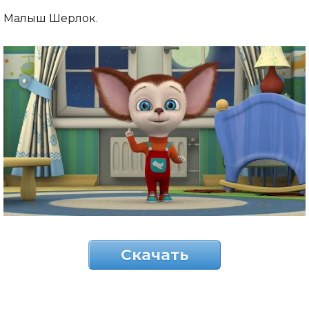
Малыш Шерлок.
Скачать