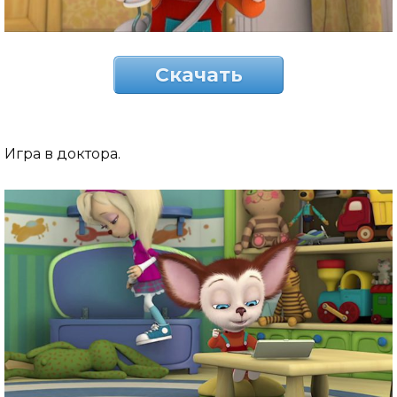
Скачать
Игра в доктора.