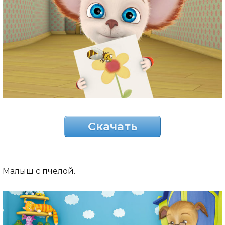
Скачать
Малыш с пчелой.