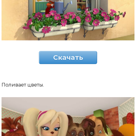
Скачать
Поливает цветы.