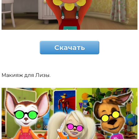
Скачать
Макияж для Лизы.