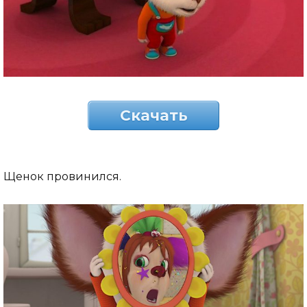
Скачать
Щенок провинился.