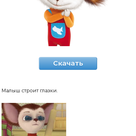
Скачать
Малыш строит глазки.