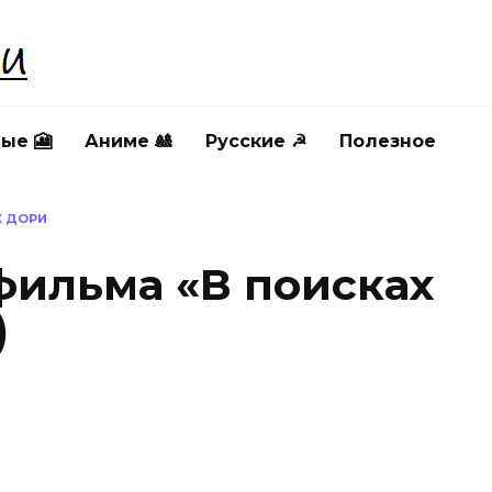
ые 🎦
Аниме 🎎
Русские ☭
Полезное
Х ДОРИ
фильма «В поисках
)