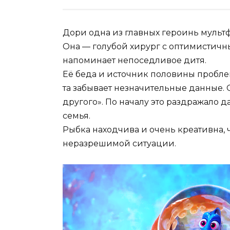
Дори одна из главных героинь мультф
Она — голубой хирург с оптимистичн
напоминает непоседливое дитя.
Её беда и источник половины проблем
та забывает незначительные данные. С
другого». По началу это раздражало д
семья.
Рыбка находчива и очень креативна, 
неразрешимой ситуации.