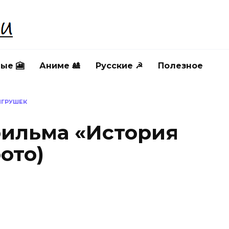
ые 🎦
Аниме 🎎
Русские ☭
Полезное
ИГРУШЕК
фильма «История
ото)