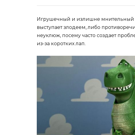
Игрушечный и излишне мнительный т
выступает злодеем, либо противореч
неуклюж, посему часто создает пробл
из-за коротких лап.