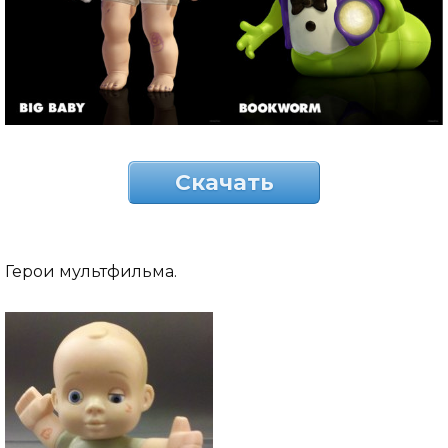
Скачать
Герои мультфильма.