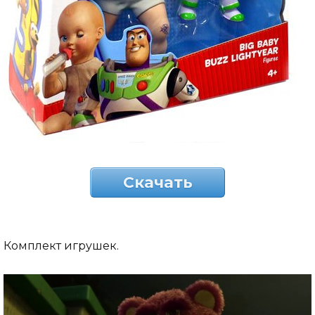
Скачать
Комплект игрушек.