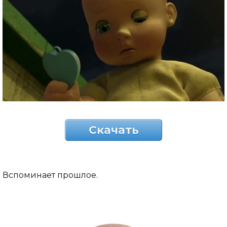
Скачать
Вспоминает прошлое.