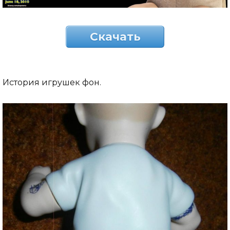
Скачать
История игрушек фон.