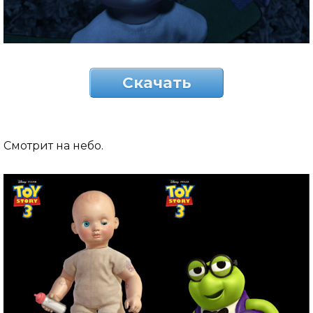
Скачать
Смотрит на небо.