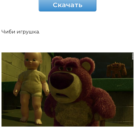
Скачать
Чиби игрушка.