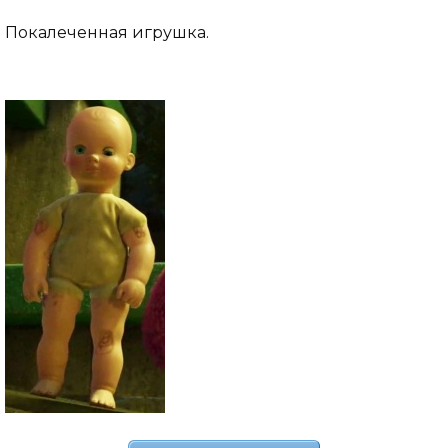
Покалеченная игрушка.