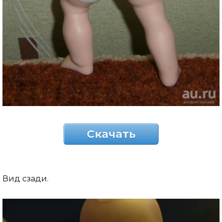
Скачать
Вид сзади.