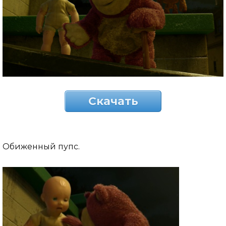
Скачать
Обиженный пупс.