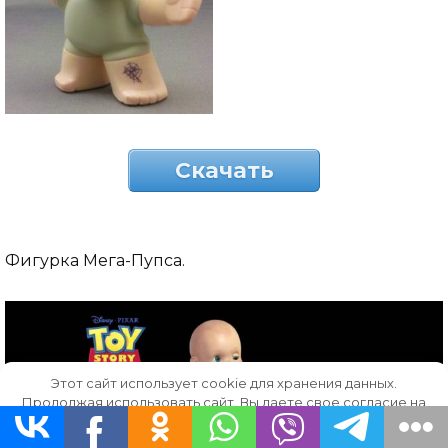
Скачать
Фигурка Мега-Пупса.
Этот сайт использует cookie для хранения данных.
Продолжая использовать сайт, Вы даете свое согласие на
работу с этими файлами.
OK