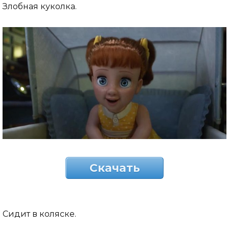
Злобная куколка.
Скачать
Сидит в коляске.