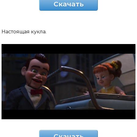
Скачать
Настоящая кукла.
Скачать