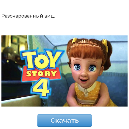
Разочарованный вид.
Скачать