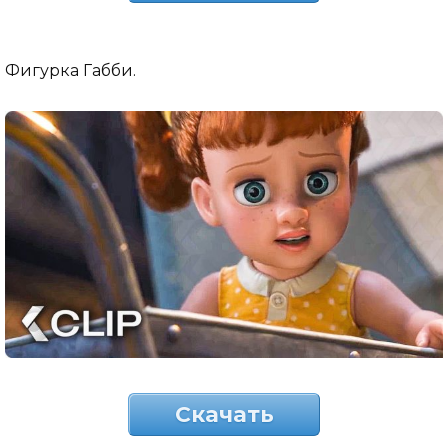
Фигурка Габби.
Скачать