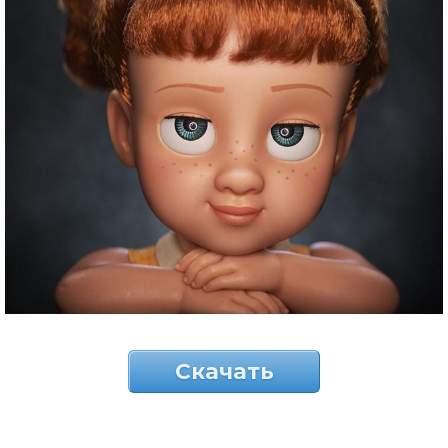
Скачать