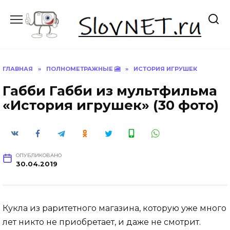
Перейти
к
содержанию
ГЛАВНАЯ
»
ПОЛНОМЕТРАЖНЫЕ 🎦
»
ИСТОРИЯ ИГРУШЕК
Габби Габби из мультфильма
«История игрушек» (30 фото)
ОПУБЛИКОВАНО
30.04.2019
Кукла из раритетного магазина, которую уже много
лет никто не приобретает, и даже не смотрит.