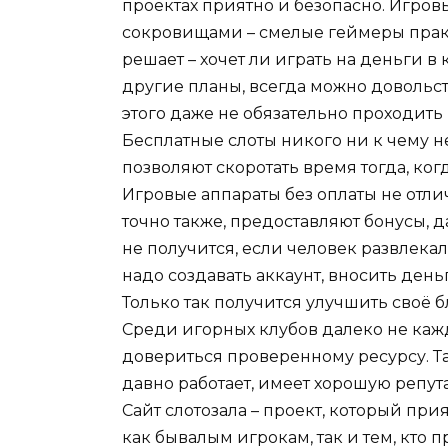
проектах приятно и безопасно. Игров
сокровищами – смелые геймеры практ
решает – хочет ли играть на деньги в
другие планы, всегда можно довольс
этого даже не обязательно проходит
Бесплатные слоты никого ни к чему н
позволяют скоротать время тогда, когд
Игровые аппараты без оплаты не отли
точно также, предоставляют бонусы, 
не получится, если человек развлека
надо создавать аккаунт, вносить день
Только так получится улучшить своё б
Среди игорных клубов далеко не каж
довериться проверенному ресурсу. Т
давно работает, имеет хорошую репута
Сайт слотозала – проект, который при
как бывалым игрокам, так и тем, кто