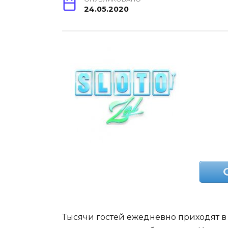
24.05.2020
Тысячи гостей ежедневно приходят в 