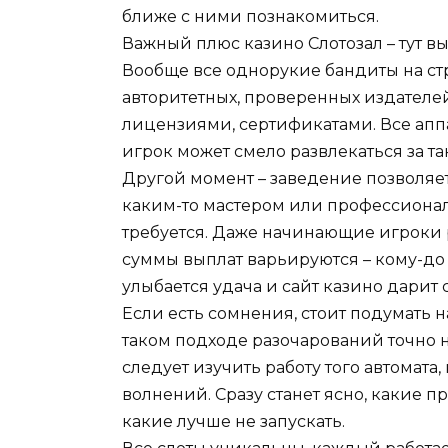
ближе с ними познакомиться.
Важный плюс казино Слотозал – тут в
Вообще все однорукие бандиты на стр
авторитетных, проверенных издателе
лицензиями, сертификатами. Все аппа
игрок может смело развлекаться за та
Другой момент – заведение позволяе
каким-то мастером или профессионало
требуется. Даже начинающие игроки р
суммы выплат варьируются – кому-до 
улыбается удача и сайт казино дарит
Если есть сомнения, стоит подумать н
таком подходе разочарований точно не
следует изучить работу того автомата
волнений. Сразу станет ясно, какие п
какие лучше не запускать.