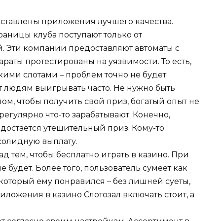
ыставлены приложения лучшего качества.
аницы клуба поступают только от
й. Эти компании предоставляют автоматы с
раты протестированы на уязвимости. То есть,
кими слотами – проблем точно не будет.
т людям выигрывать часто. Не нужно быть
м, чтобы получить свой приз, богатый опыт не
егулярно что-то зарабатывают. Конечно,
достаётся утешительный приз. Кому-то
 солидную выплату.
ад тем, чтобы бесплатно играть в казино. При
 будет. Более того, пользователь сумеет как
, который ему понравился – без лишней суеты,
риложения в казино Слотозал включать стоит, а