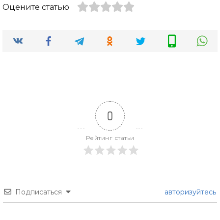
Оцените статью
0
Рейтинг статьи
Подписаться
авторизуйтесь