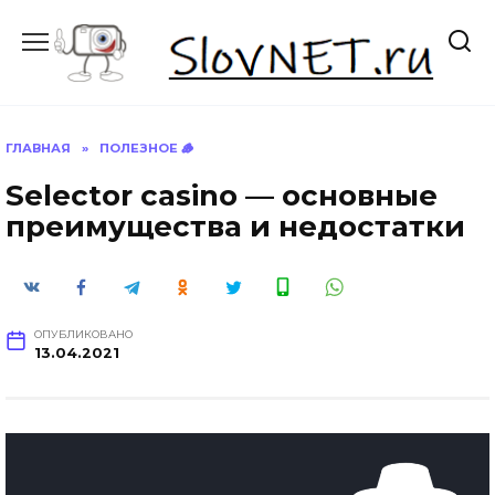
Перейти
к
содержанию
ГЛАВНАЯ
»
ПОЛЕЗНОЕ 🪵
Selector casino — основные
преимущества и недостатки
ОПУБЛИКОВАНО
13.04.2021