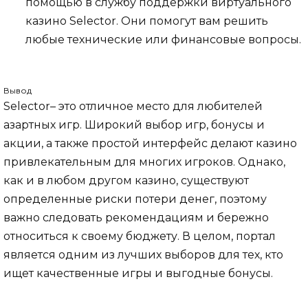
помощью в службу поддержки виртуального
казино Selector. Они помогут вам решить
любые технические или финансовые вопросы.
Вывод
Selector– это отличное место для любителей
азартных игр. Широкий выбор игр, бонусы и
акции, а также простой интерфейс делают казино
привлекательным для многих игроков. Однако,
как и в любом другом казино, существуют
определенные риски потери денег, поэтому
важно следовать рекомендациям и бережно
относиться к своему бюджету. В целом, портал
является одним из лучших выборов для тех, кто
ищет качественные игры и выгодные бонусы.