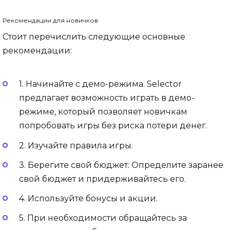
Рекомендации для новичков
Стоит перечислить следующие основные
рекомендации:
1. Начинайте с демо-режима. Selector
предлагает возможность играть в демо-
режиме, который позволяет новичкам
попробовать игры без риска потери денег.
2. Изучайте правила игры.
3. Берегите свой бюджет: Определите заранее
свой бюджет и придерживайтесь его.
4. Используйте бонусы и акции.
5. При необходимости обращайтесь за