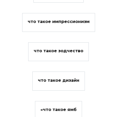
что такое импрессионизм
что такое зодчество
что такое дизайн
«что такое ямб