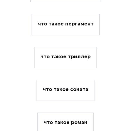
что такое пергамент
что такое триллер
что такое соната
что такое роман