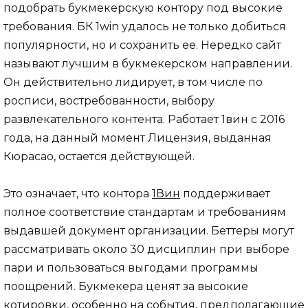
подобрать букмекерскую контору под высокие
требования. БК 1win удалось не только добиться
популярности, но и сохранить ее. Нередко сайт
называют лучшим в букмекерском направлении.
Он действительно лидирует, в том числе по
росписи, востребованности, выбору
развлекательного контента. Работает 1вин с 2016
года, на данный момент Лицензия, выданная
Кюрасао, остается действующей.
Это означает, что контора
1Вин
поддерживает
полное соответствие стандартам и требованиям
выдавшей документ организации. Беттеры могут
рассматривать около 30 дисциплин при выборе
пари и пользоваться выгодами программы
поощрений. Букмекера ценят за высокие
котировки, особенно на события, предполагающие