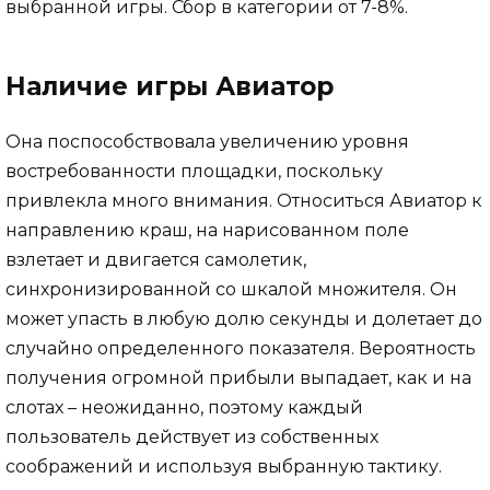
выбранной игры. Сбор в категории от 7-8%.
Наличие игры Авиатор
Она поспособствовала увеличению уровня
востребованности площадки, поскольку
привлекла много внимания. Относиться Авиатор к
направлению краш, на нарисованном поле
взлетает и двигается самолетик,
синхронизированной со шкалой множителя. Он
может упасть в любую долю секунды и долетает до
случайно определенного показателя. Вероятность
получения огромной прибыли выпадает, как и на
слотах – неожиданно, поэтому каждый
пользователь действует из собственных
соображений и используя выбранную тактику.