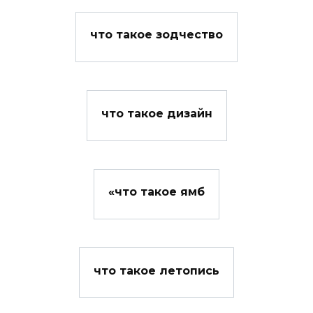
что такое зодчество
что такое дизайн
«что такое ямб
что такое летопись