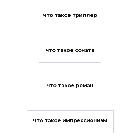
что такое триллер
что такое соната
что такое роман
что такое импрессионизм