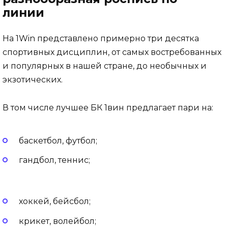
линии
На 1Win представлено примерно три десятка
спортивных дисциплин, от самых востребованных
и популярных в нашей стране, до необычных и
экзотических.
В том числе лучшее БК 1вин предлагает пари на:
баскетбол, футбол;
гандбол, теннис;
хоккей, бейсбол;
крикет, волейбол;