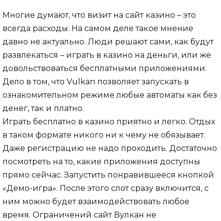
Многие думают, что визит на сайт казино – это
всегда расходы. На самом деле такое мнение
давно не актуально. Люди решают сами, как будут
развлекаться – играть в казино на деньги, или же
довольствоваться бесплатными приложениями.
Дело в том, что Vulkan позволяет запускать в
ознакомительном режиме любые автоматы как без
денег, так и платно.
Играть бесплатно в казино приятно и легко. Отдых
в таком формате никого ни к чему не обязывает.
Даже регистрацию не надо проходить. Достаточно
посмотреть на то, какие приложения доступны
прямо сейчас. Запустить понравившееся кнопкой
«Демо-игра». После этого слот сразу включится, с
ним можно будет взаимодействовать любое
время. Ограничений сайт Вулкан не