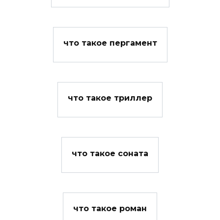
что такое пергамент
что такое триллер
что такое соната
что такое роман