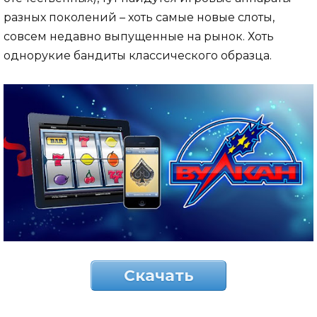
разных поколений – хоть самые новые слоты,
совсем недавно выпущенные на рынок. Хоть
однорукие бандиты классического образца.
Скачать