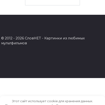
© 2012 - 2026 СловНЕТ - Картинки из любимых
мультфильмов
Этот сайт использует cookie для хранения данных.