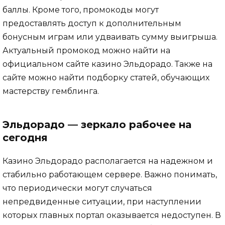
баллы. Кроме того, промокоды могут
предоставлять доступ к дополнительным
бонусным играм или удваивать сумму выигрыша.
Актуальный промокод можно найти на
официальном сайте казино Эльдорадо. Также на
сайте можно найти подборку статей, обучающих
мастерству гемблинга.
Эльдорадо — зеркало рабочее на
сегодня
Казино Эльдорадо располагается на надежном и
стабильно работающем сервере. Важно понимать,
что периодически могут случаться
непредвиденные ситуации, при наступлении
которых главных портал оказывается недоступен. В