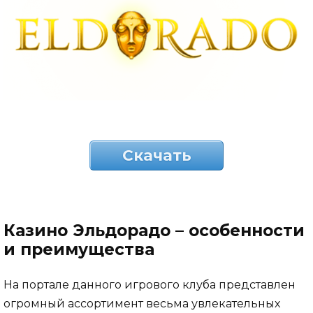
Скачать
Казино Эльдорадо – особенности
и преимущества
На портале данного игрового клуба представлен
огромный ассортимент весьма увлекательных