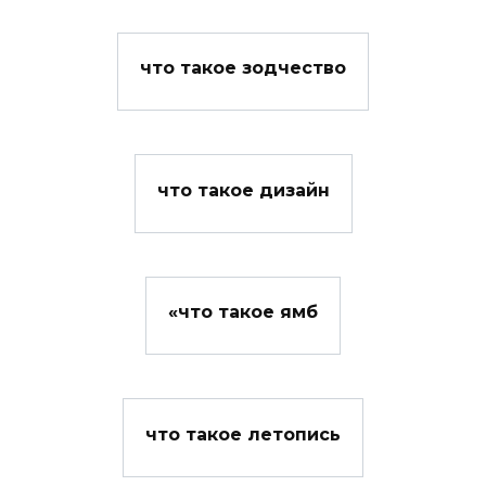
что такое зодчество
что такое дизайн
«что такое ямб
что такое летопись