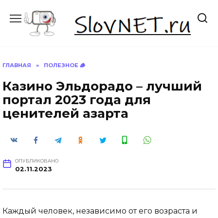
Перейти
к
содержанию
ГЛАВНАЯ
»
ПОЛЕЗНОЕ 🪵
Казино Эльдорадо – лучший
портал 2023 года для
ценителей азарта
ОПУБЛИКОВАНО
02.11.2023
Каждый человек, независимо от его возраста и