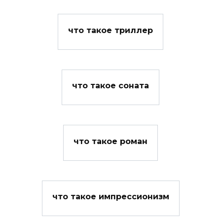
что такое триллер
что такое соната
что такое роман
что такое импрессионизм