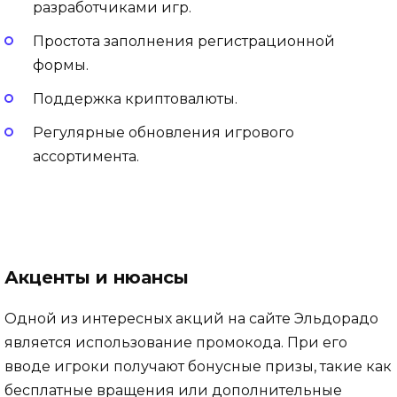
разработчиками игр.
Простота заполнения регистрационной
формы.
Поддержка криптовалюты.
Регулярные обновления игрового
ассортимента.
Акценты и нюансы
Одной из интересных акций на сайте Эльдорадо
является использование промокода. При его
вводе игроки получают бонусные призы, такие как
бесплатные вращения или дополнительные