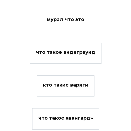
мурал что это
что такое андеграунд
кто такие варяги
что такое авангард»