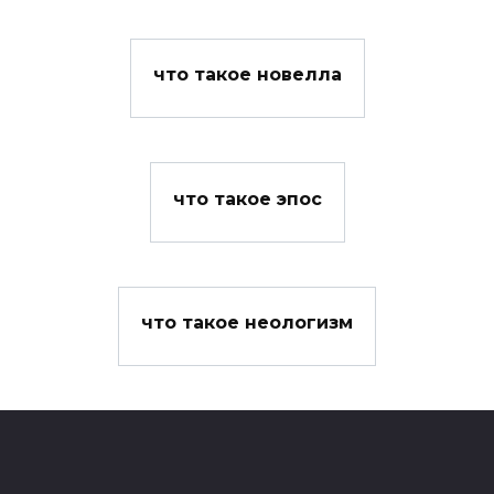
что такое новелла
что такое эпос
что такое неологизм