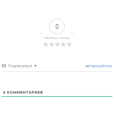
0
Рейтинг статьи
Подписаться
авторизуйтесь
0
КОММЕНТАРИЕВ