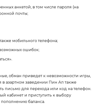
енных анкетой, в том числе пароля (на
ронной почты;
также мобильного телефона;
 возможных ошибок;
ться».
ные, обман приведет к невозможности игры,
 в азартном заведении Пин Ап также
ить письмо для перехода или код на телефон.
ый кабинет и приступить к выбору
 пополнению баланса.