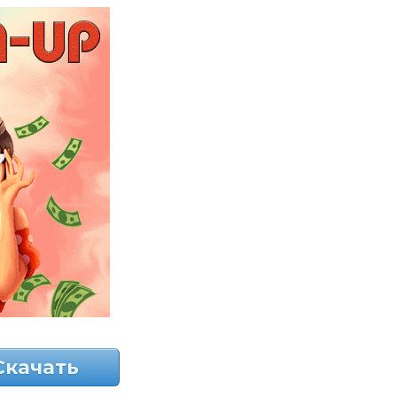
Скачать