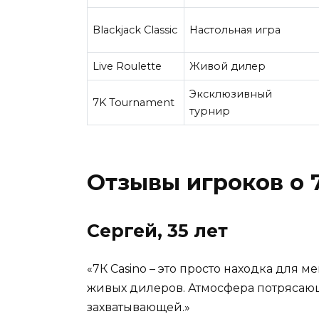
Blackjack Classic
Настольная игра
Live Roulette
Живой дилер
Эксклюзивный
7K Tournament
турнир
Отзывы игроков о 
Сергей, 35 лет
«7К Casino – это просто находка для 
живых дилеров. Атмосфера потрясающ
захватывающей.»