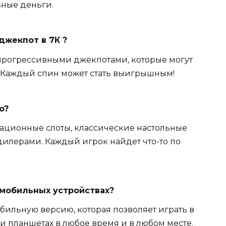
ьные деньги.
джекпот в 7К ?
с прогрессивными джекпотами, которые могут
. Каждый спин может стать выигрышным!
o?
ационные слоты, классические настольные
дилерами. Каждый игрок найдет что-то по
а мобильных устройствах?
бильную версию, которая позволяет играть в
 планшетах в любое время и в любом месте.