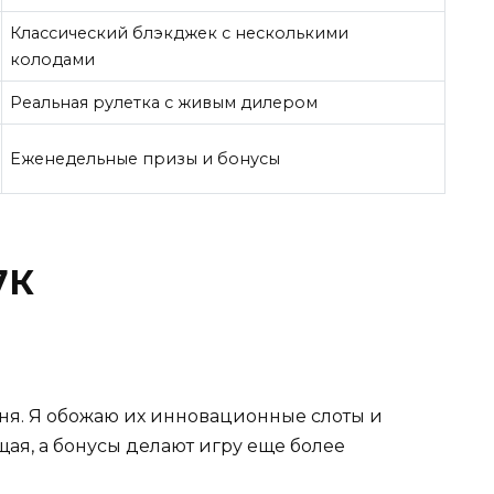
Классический блэкджек с несколькими
колодами
Реальная рулетка с живым дилером
Еженедельные призы и бонусы
7К
меня. Я обожаю их инновационные слоты и
ая, а бонусы делают игру еще более