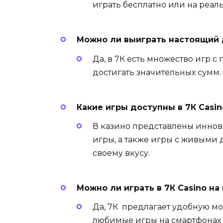
играть бесплатно или на реал
Можно ли выиграть настоящий 
Да, в 7К есть множество игр 
достигать значительных сумм
Какие игры доступны в 7К Casin
В казино представлены иннов
игры, а также игры с живыми 
своему вкусу.
Можно ли играть в 7К Casino н
Да, 7К предлагает удобную мо
любимые игры на смартфонах и