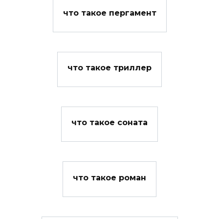
что такое пергамент
что такое триллер
что такое соната
что такое роман