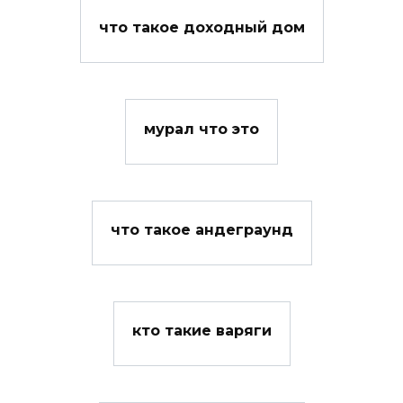
что такое доходный дом
мурал что это
что такое андеграунд
кто такие варяги