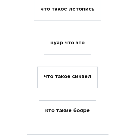
что такое летопись
нуар что это
что такое сиквел
кто такие бояре