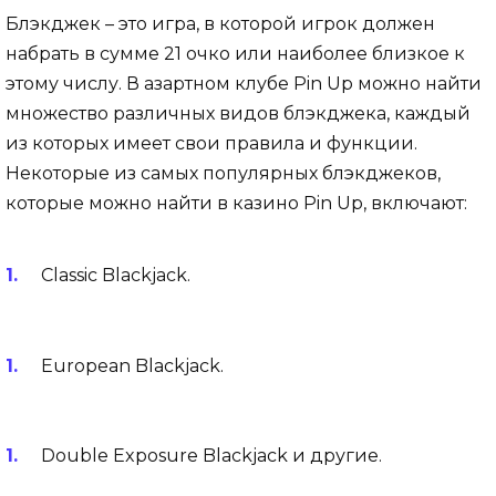
Блэкджек – это игра, в которой игрок должен
набрать в сумме 21 очко или наиболее близкое к
этому числу. В азартном клубе Pin Up можно найти
множество различных видов блэкджека, каждый
из которых имеет свои правила и функции.
Некоторые из самых популярных блэкджеков,
которые можно найти в казино Pin Up, включают:
Classic Blackjack
.
European Blackjack
.
Double Exposure Blackjack
и
другие
.