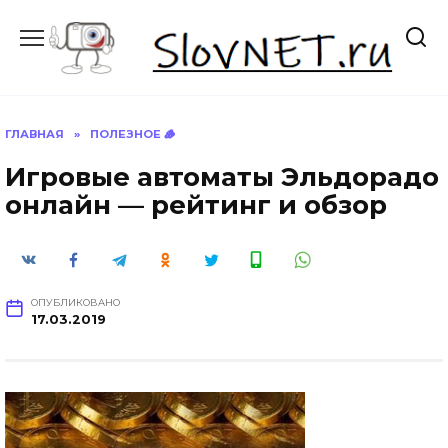
Перейти
к
содержанию
ГЛАВНАЯ
»
ПОЛЕЗНОЕ 🪵
Игровые автоматы Эльдорадо
онлайн — рейтинг и обзор
ОПУБЛИКОВАНО
17.03.2019