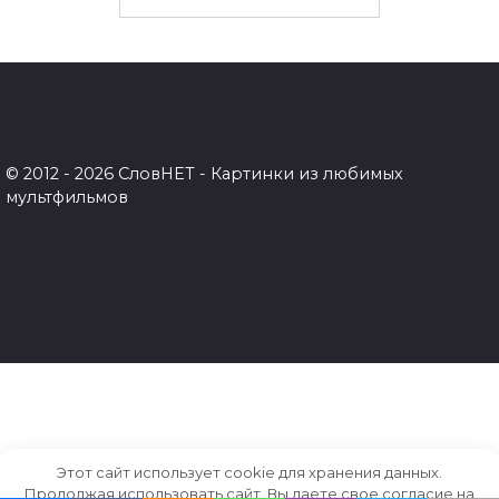
© 2012 - 2026 СловНЕТ - Картинки из любимых
мультфильмов
Этот сайт использует cookie для хранения данных.
Продолжая использовать сайт, Вы даете свое согласие на