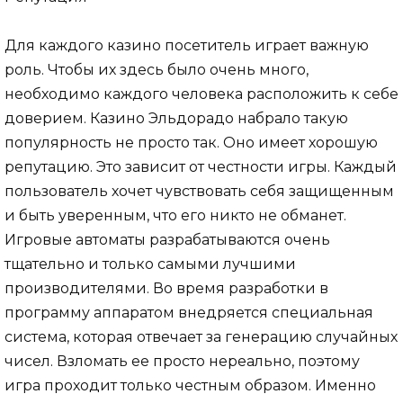
Для каждого казино посетитель играет важную
роль. Чтобы их здесь было очень много,
необходимо каждого человека расположить к себе
доверием. Казино Эльдорадо набрало такую
популярность не просто так. Оно имеет хорошую
репутацию. Это зависит от честности игры. Каждый
пользователь хочет чувствовать себя защищенным
и быть уверенным, что его никто не обманет.
Игровые автоматы разрабатываются очень
тщательно и только самыми лучшими
производителями. Во время разработки в
программу аппаратом внедряется специальная
система, которая отвечает за генерацию случайных
чисел. Взломать ее просто нереально, поэтому
игра проходит только честным образом. Именно