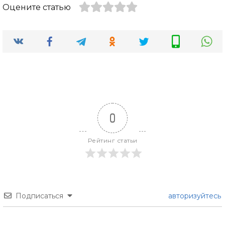
Оцените статью
0
Рейтинг статьи
Подписаться
авторизуйтесь