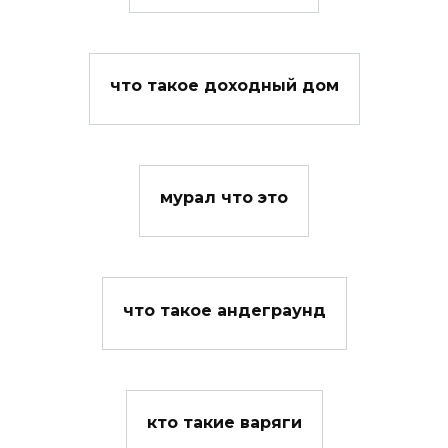
что такое доходный дом
мурал что это
что такое андеграунд
кто такие варяги