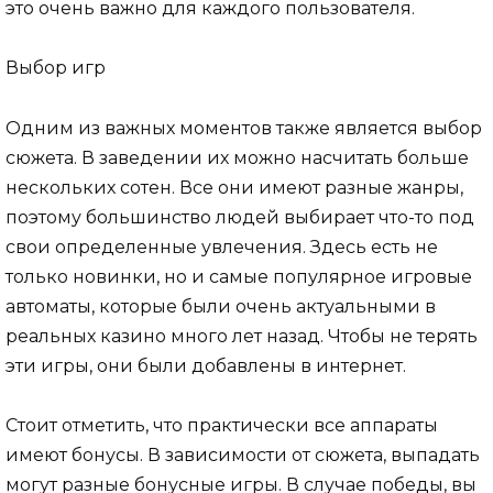
это очень важно для каждого пользователя.
Выбор игр
Одним из важных моментов также является выбор
сюжета. В заведении их можно насчитать больше
нескольких сотен. Все они имеют разные жанры,
поэтому большинство людей выбирает что-то под
свои определенные увлечения. Здесь есть не
только новинки, но и самые популярное игровые
автоматы, которые были очень актуальными в
реальных казино много лет назад. Чтобы не терять
эти игры, они были добавлены в интернет.
Стоит отметить, что практически все аппараты
имеют бонусы. В зависимости от сюжета, выпадать
могут разные бонусные игры. В случае победы, вы