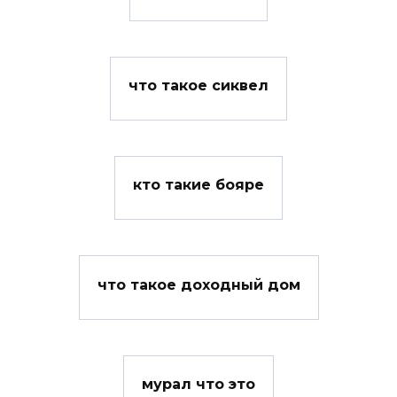
что такое сиквел
кто такие бояре
что такое доходный дом
мурал что это