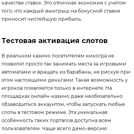
качестве ставок. Это отличная экономия с учетом
того, что каждый выигрыш на бонусной ставке
приносит чистейшую прибыль.
Тестовая активация слотов
В реальном казино посетителям никогда не
позволят просто так занимать места за игровыми
автоматами и вращать их барабаны, не рискуя при
этом настоящими деньгами. Такая возможность у
игроков появляется только в интернете. На
площадках онлайн-казино даже необязательно
обзаводиться аккаунтом, чтобы запускать любые
слоты в тестовом режиме. Эта уникальная
особенность таких порталов доступна всем
пользователям. Чаще всего демо-версию