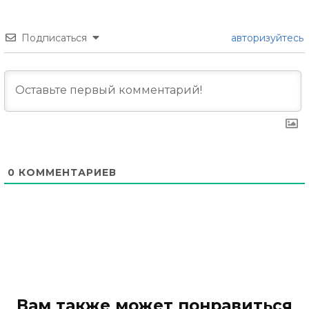
Подписаться
авторизуйтесь
0
КОММЕНТАРИЕВ
Вам также может понравиться