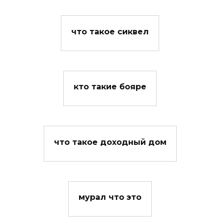
что такое сиквел
кто такие бояре
что такое доходный дом
мурал что это