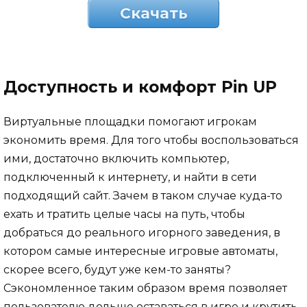
Скачать
Доступность и комфорт Pin UP
Виртуальные площадки помогают игрокам
экономить время. Для того чтобы воспользоваться
ими, достаточно включить компьютер,
подключенный к интернету, и найти в сети
подходящий сайт. Зачем в таком случае куда-то
ехать и тратить целые часы на путь, чтобы
добраться до реального игорного заведения, в
котором самые интересные игровые автоматы,
скорее всего, будут уже кем-то заняты?
Сэкономленное таким образом время позволяет
пользователю дольше оставаться в игре и крутить