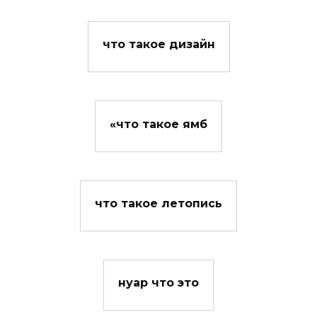
что такое дизайн
«что такое ямб
что такое летопись
нуар что это