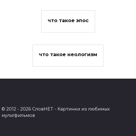
что такое эпос
что такое неологизм
© 2012 - 2026 СловНЕТ - Картинки из любимых
мультфильмов