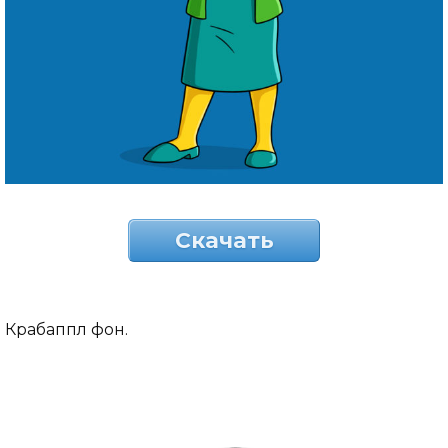
Скачать
Крабаппл фон.