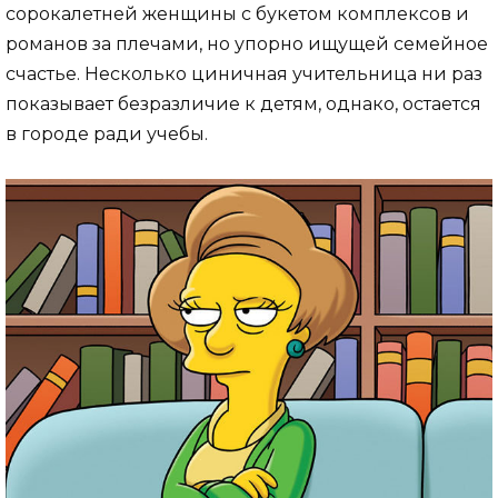
сорокалетней женщины с букетом комплексов и
романов за плечами, но упорно ищущей семейное
счастье. Несколько циничная учительница ни раз
показывает безразличие к детям, однако, остается
в городе ради учебы.