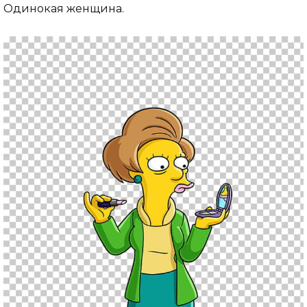
Одинокая женщина.