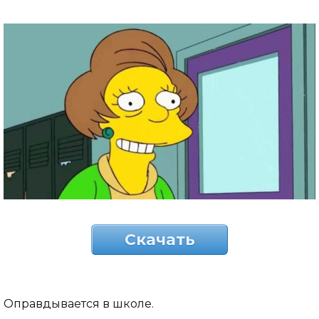
Скачать
Оправдывается в школе.