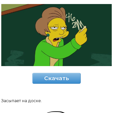
Скачать
Засыпает на доске.