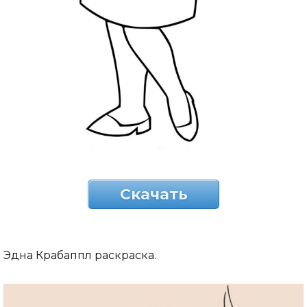
Скачать
Эдна Крабаппл раскраска.