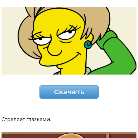
Скачать
Стреляет глазками.