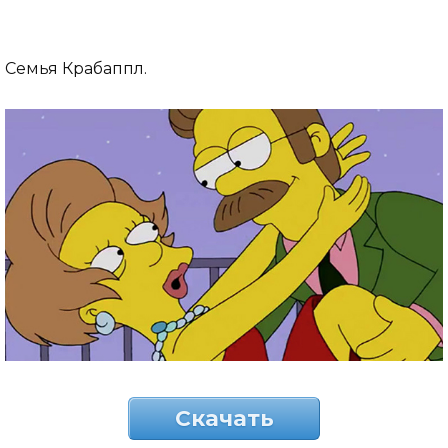
Семья Крабаппл.
Скачать