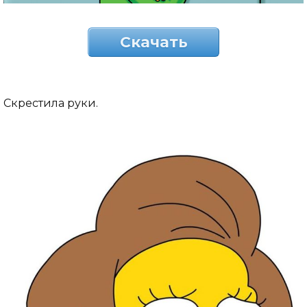
Скачать
Скрестила руки.