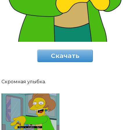
Скачать
Скромная улыбка.