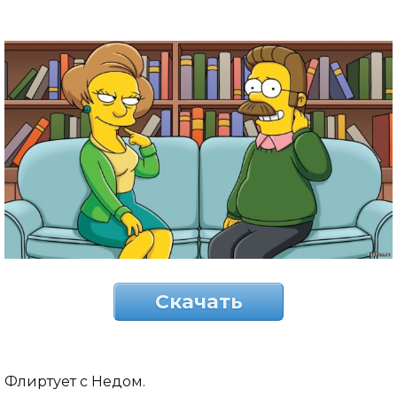
Скачать
Флиртует с Недом.