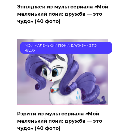
Эпплджек из мультсериала «Мой
маленький пони: дружба — это
чудо» (40 фото)
МОЙ МАЛЕНЬКИЙ ПОНИ: ДРУЖБА - ЭТО
ЧУДО
Рэрити из мультсериала «Мой
маленький пони: дружба — это
чудо» (40 фото)