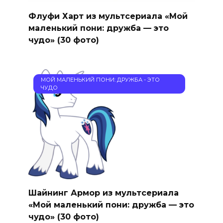
Флуфи Харт из мультсериала «Мой
маленький пони: дружба — это
чудо» (30 фото)
МОЙ МАЛЕНЬКИЙ ПОНИ: ДРУЖБА - ЭТО
ЧУДО
Шайнинг Армор из мультсериала
«Мой маленький пони: дружба — это
чудо» (30 фото)