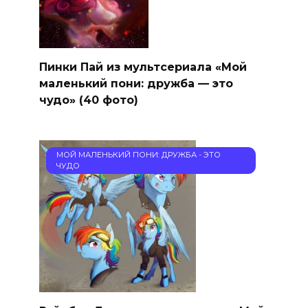
Пинки Пай из мультсериала «Мой
маленький пони: дружба — это
чудо» (40 фото)
МОЙ МАЛЕНЬКИЙ ПОНИ: ДРУЖБА - ЭТО
ЧУДО