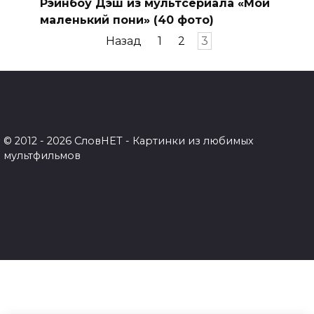
Рэйнбоу Дэш из мультсериала «Мой
маленький пони» (40 фото)
Пагинация
Назад
1
2
3
записей
© 2012 - 2026 СловНЕТ - Картинки из любимых
мультфильмов