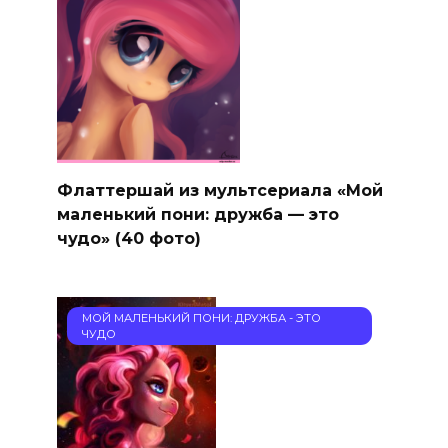
Флаттершай из мультсериала «Мой
маленький пони: дружба — это
чудо» (40 фото)
МОЙ МАЛЕНЬКИЙ ПОНИ: ДРУЖБА - ЭТО
ЧУДО