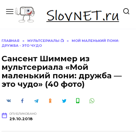
Перейти
к
содержанию
ГЛАВНАЯ
»
МУЛЬТСЕРИАЛЫ 📺
»
МОЙ МАЛЕНЬКИЙ ПОНИ:
ДРУЖБА - ЭТО ЧУДО
Сансент Шиммер из
мультсериала «Мой
маленький пони: дружба —
это чудо» (40 фото)
ОПУБЛИКОВАНО
29.10.2018