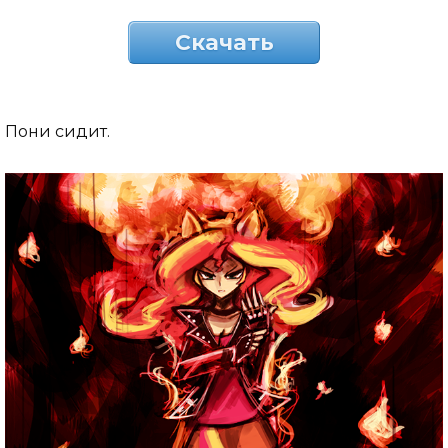
Скачать
Пони сидит.