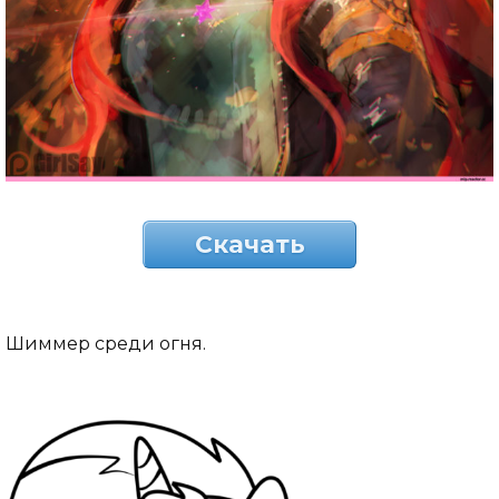
Скачать
Шиммер среди огня.