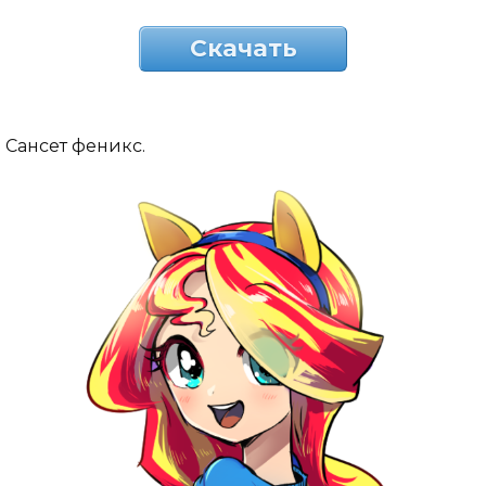
Скачать
Сансет феникс.