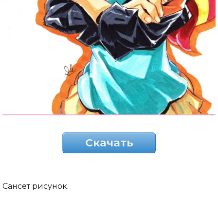
Скачать
Сансет рисунок.