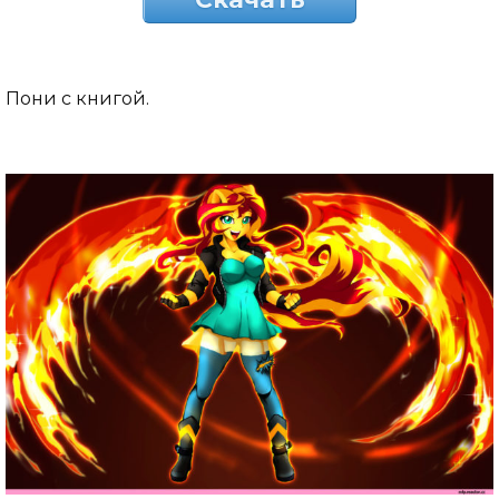
Пони с книгой.