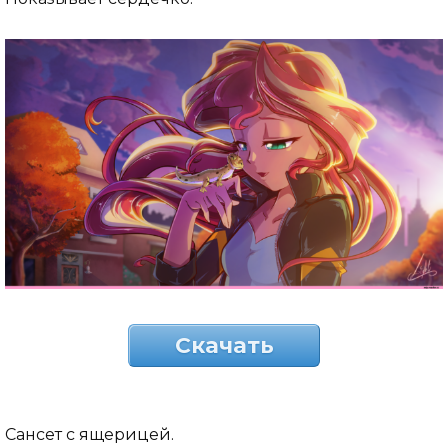
Скачать
Сансет с ящерицей.