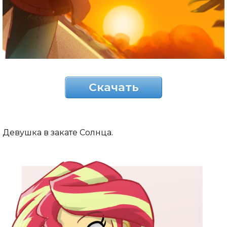
Скачать
Девушка в закате Солнца.