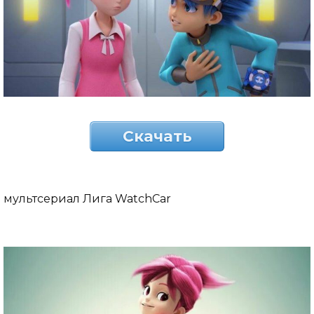
Скачать
мультсериал Лига WatchCar