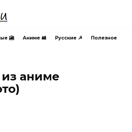
ые 🎦
Аниме 🎎
Русские ☭
Полезное
 из аниме
ото)