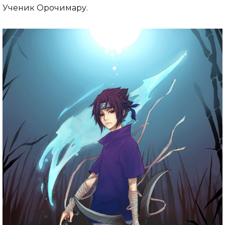
Ученик Орочимару.