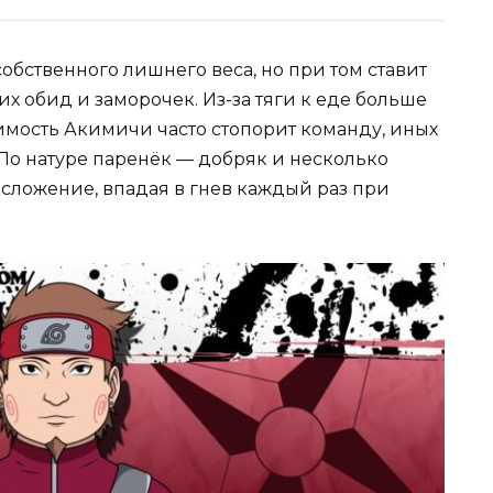
собственного лишнего веса, но при том ставит
 обид и заморочек. Из-за тяги к еде больше
имость Акимичи часто стопорит команду, иных
 По натуре паренёк — добряк и несколько
осложение, впадая в гнев каждый раз при