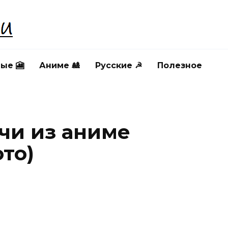
ые 🎦
Аниме 🎎
Русские ☭
Полезное
чи из аниме
ото)