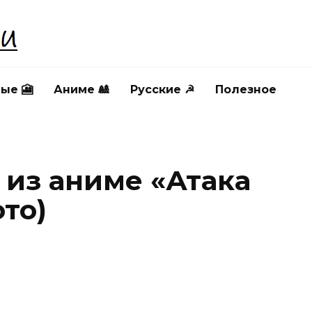
ые 🎦
Аниме 🎎
Русские ☭
Полезное
из аниме «Атака
ото)