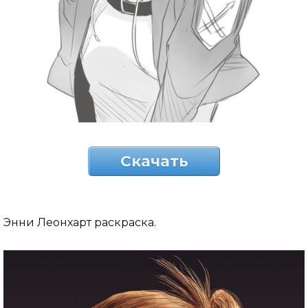
Скачать
Энни Леонхарт раскраска.