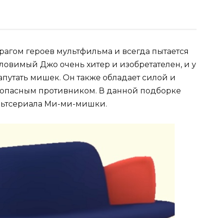
агом героев мультфильма и всегда пытается
ловимый Джо очень хитер и изобретателен, и у
запутать мишек. Он также обладает силой и
ь опасным противником. В данной подборке
льтсериала Ми-ми-мишки.