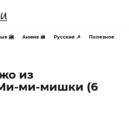
ые 🎦
Аниме 🎎
Русские ☭
Полезное
жо из
Ми-ми-мишки (6