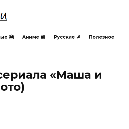
ые 🎦
Аниме 🎎
Русские ☭
Полезное
сериала «Маша и
ото)