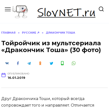
Перейти
к
содержанию
ГЛАВНАЯ
»
РУССКИЕ ☭
»
ДРАКОНЧИК ТОША
Тойройчик из мультсериала
«Дракончик Тоша» (30 фото)
ОПУБЛИКОВАНО
16.01.2019
Друг Дракончика Тоши, который всегда
сопровождает того и направляет. Отличается