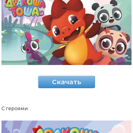
Скачать
С героями.