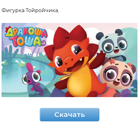
Фигурка Тойройчика.
Скачать