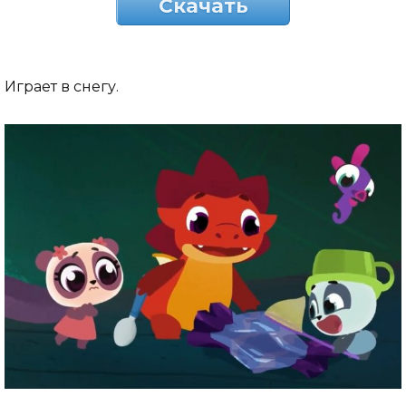
Скачать
Играет в снегу.