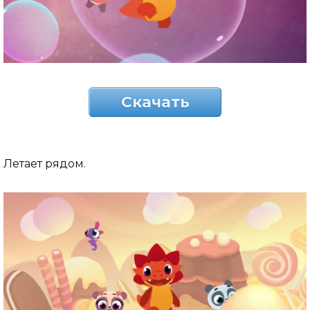
Скачать
Летает рядом.