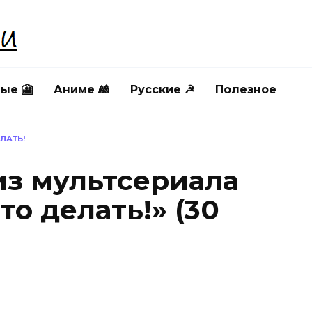
ые 🎦
Аниме 🎎
Русские ☭
Полезное
ЛАТЬ!
из мультсериала
то делать!» (30