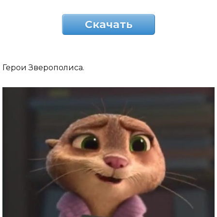
Скачать
Герои Зверополиса.