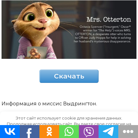
Скачать
Информация о миссис Выдрингтон.
Этот сайт использует cookie для хранения данных.
Продолжая использовать сайт, Вы даете свое согласие на
работу с этими файлами.
OK