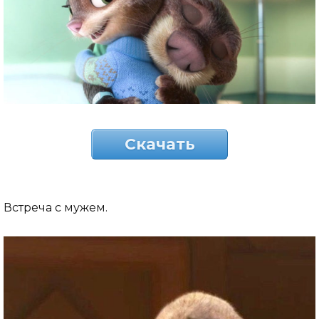
Скачать
Встреча с мужем.