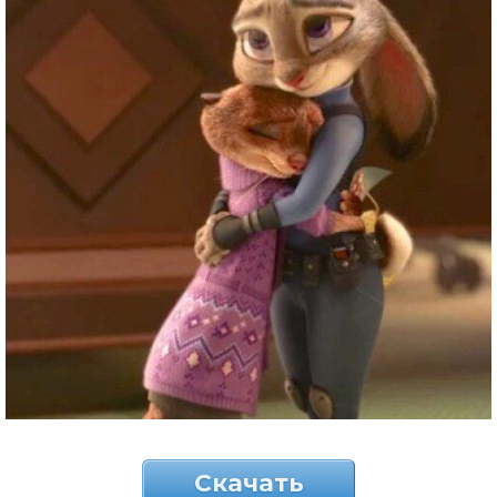
Скачать