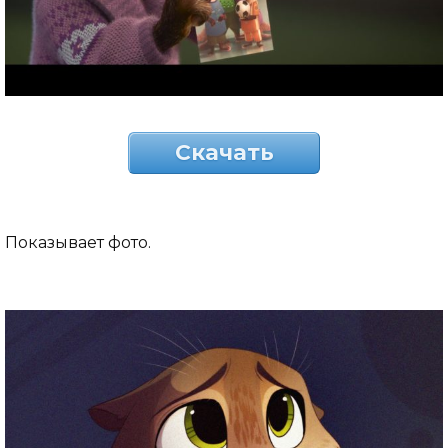
Скачать
Показывает фото.