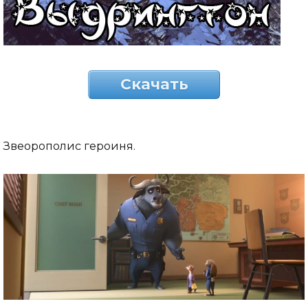
Скачать
Звеорополис героиня.