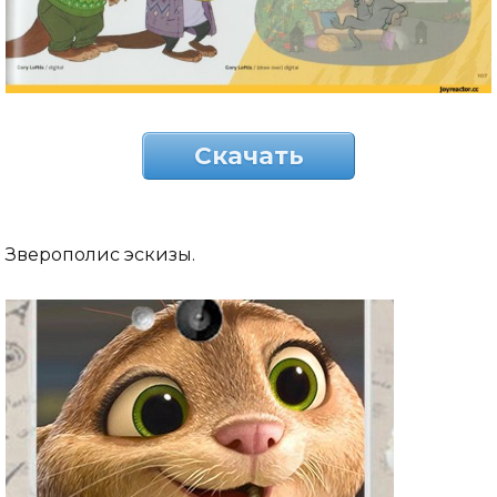
Скачать
Зверополис эскизы.