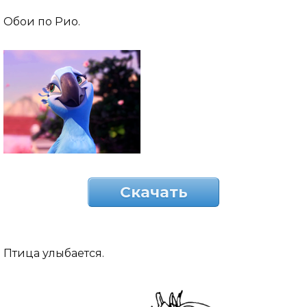
Обои по Рио.
Скачать
Птица улыбается.