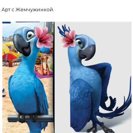
Арт с Жемчужинкой.