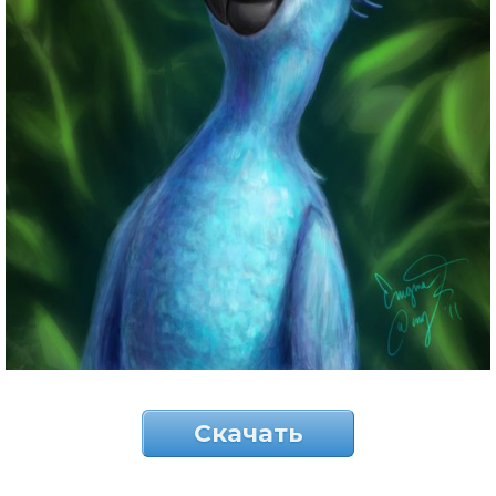
Скачать