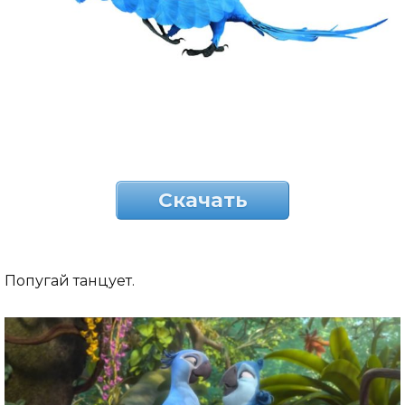
Скачать
Попугай танцует.