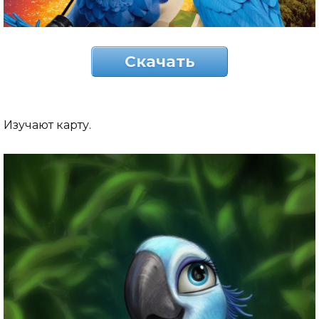
Скачать
Изучают карту.