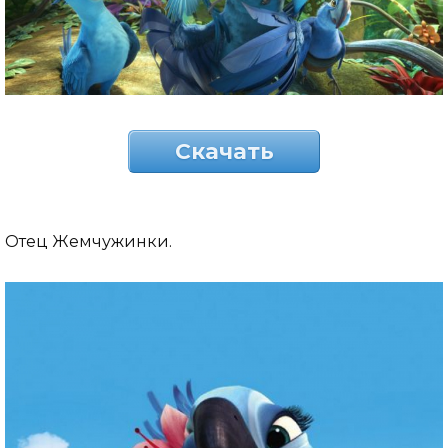
Скачать
Отец Жемчужинки.