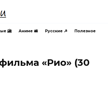
ые 🎦
Аниме 🎎
Русские ☭
Полезное
фильма «Рио» (30