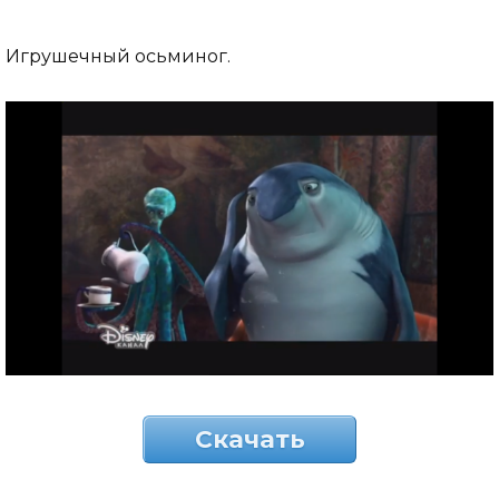
Игрушечный осьминог.
Скачать