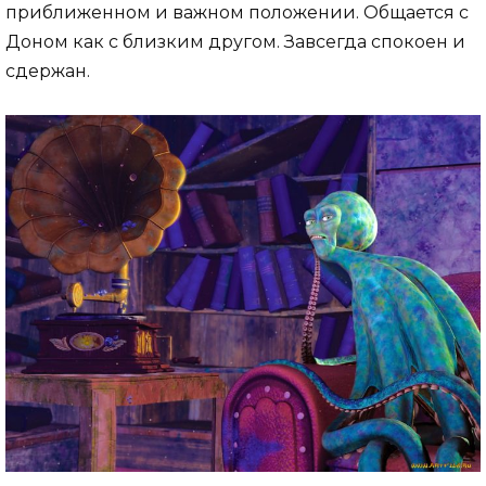
приближенном и важном положении. Общается с
Доном как с близким другом. Завсегда спокоен и
сдержан.