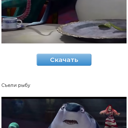
Скачать
Съели рыбу