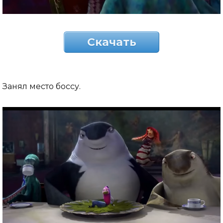
Скачать
Занял место боссу.