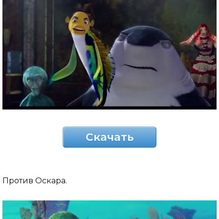
Скачать
Против Оскара.