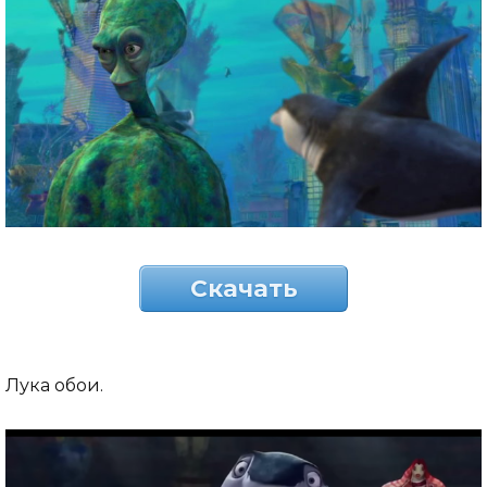
Скачать
Лука обои.