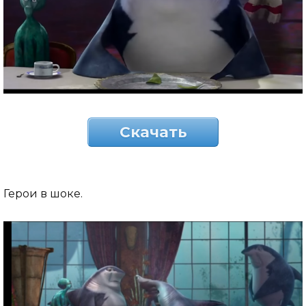
Скачать
Герои в шоке.