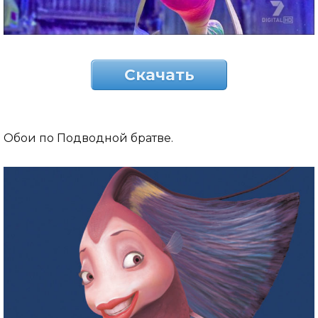
Скачать
Обои по Подводной братве.