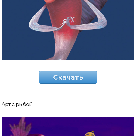
Скачать
Арт с рыбой.