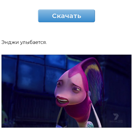
Скачать
Энджи улыбается.