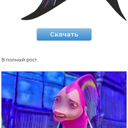
Скачать
В полный рост.