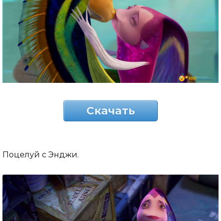
Скачать
Поцелуй с Энджи.