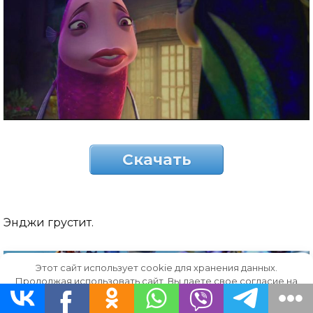
Скачать
Энджи грустит.
Этот сайт использует cookie для хранения данных.
Продолжая использовать сайт, Вы даете свое согласие на
работу с этими файлами.
OK