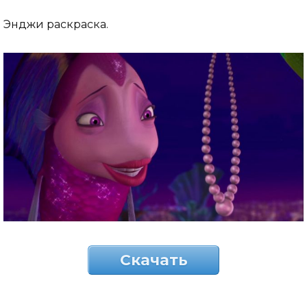
Энджи раскраска.
Скачать