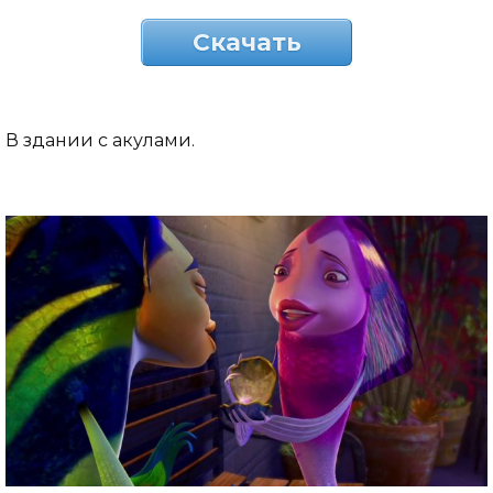
Скачать
В здании с акулами.