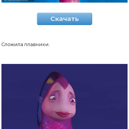
Скачать
Сложила плавники.